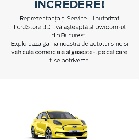
ÎNCREDERE!
Reprezentanța și Service-ul autorizat
FordStore BDT, vă așteaptă showroom-ul
din Bucuresti.
Exploreaza gama noastra de autoturisme si
vehicule comerciale si gaseste-l pe cel care
ti se potriveste.
D
Nou