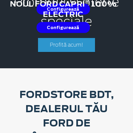
Promoții și oferte
®
NOUL FORD CAPRI
100%
Configurează
ELECTRIC
speciale
Configurează
Profită acum!
FORDSTORE BDT,
DEALERUL TĂU
FORD DE