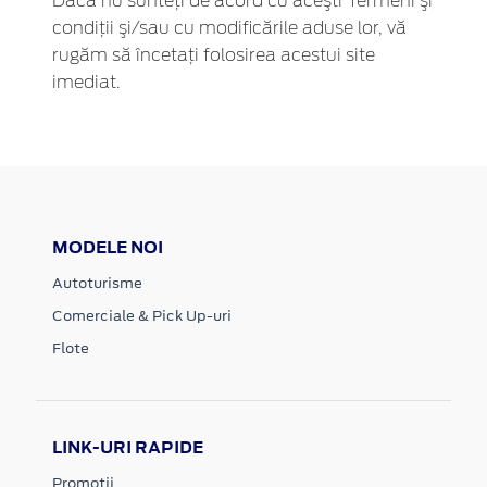
Dacă nu sunteţi de acord cu aceşti Termeni şi
condiţii şi/sau cu modificările aduse lor, vă
rugăm să încetaţi folosirea acestui site
imediat.
MODELE NOI
Autoturisme
Comerciale & Pick Up-uri
Flote
LINK-URI RAPIDE
Promotii