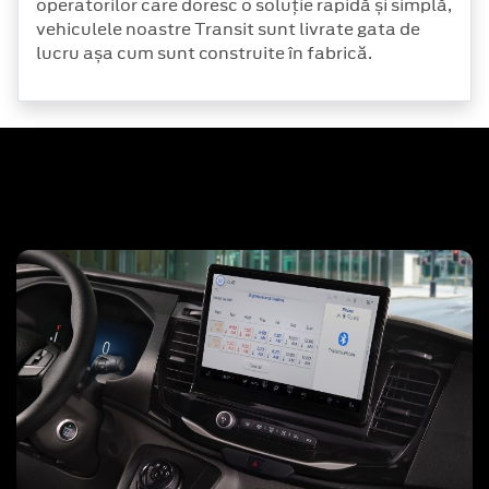
operatorilor care doresc o soluție rapidă și simplă,
vehiculele noastre Transit sunt livrate gata de
lucru așa cum sunt construite în fabrică.