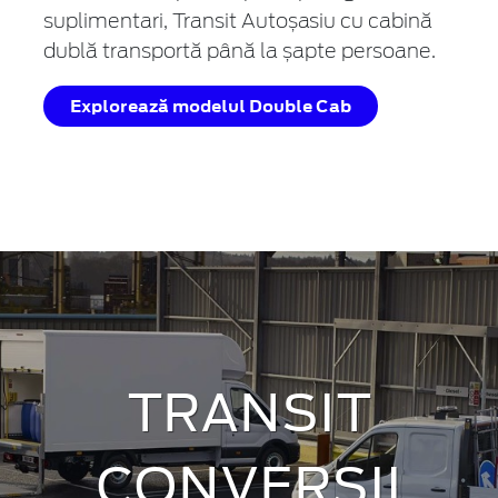
suplimentari, Transit Autoșasiu cu cabină
dublă transportă până la șapte persoane.
Explorează modelul Double Cab
TRANSIT
CONVERSII