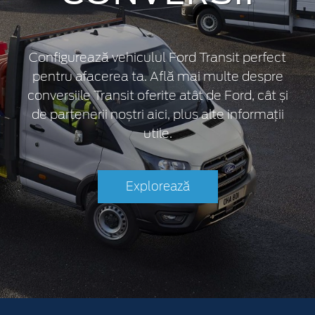
Configurează vehiculul Ford Transit perfect
pentru afacerea ta. Află mai multe despre
conversiile Transit oferite atât de Ford, cât și
de partenerii noștri aici, plus alte informații
utile.
Explorează