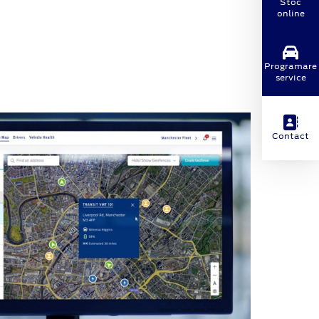
Stoc
online
Programare
service
Contact