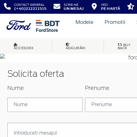
CONTACT GENERAL
SCRIE-NE
VEZI
(+40)212211515
UN MESAJ
PE HARTĂ
Modele
Promotii
BUY
ACCESORII
ASIGURĂRI
BACK
Inapoi
Solicita oferta
Nume
Prenume