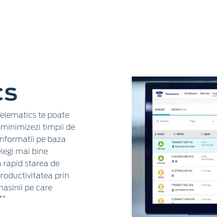
CS
Telematics te poate
i minimizezi timpii de
 informatii pe baza
elegi mai bine
za rapid starea de
productivitatea prin
masinii pe care
**