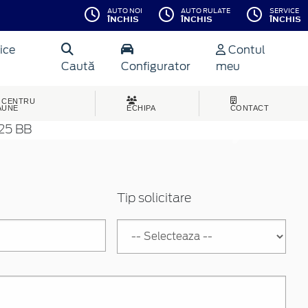
AUTO NOI
AUTO RULATE
SERVICE
ÎNCHIS
ÎNCHIS
ÎNCHIS
ice
Contul
Caută
Configurator
meu
CENTRU
AUNE
ECHIPA
CONTACT
Inainte
Tip solicitare