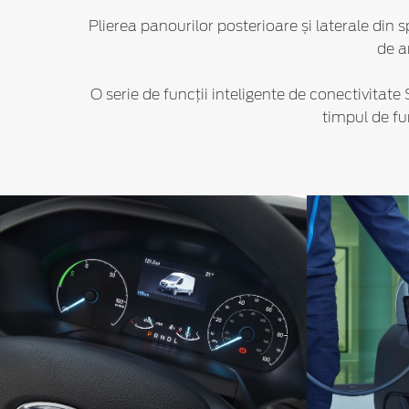
Plierea panourilor posterioare și laterale din 
de a
O serie de funcții inteligente de conectivitate
timpul de fu