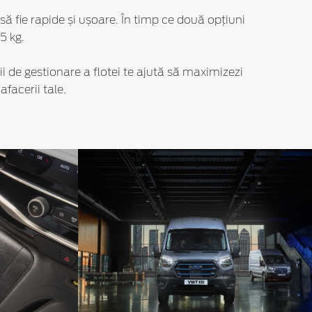
să fie rapide și ușoare. În timp ce două opțiuni
5 kg.
ii de gestionare a flotei te ajută să maximizezi
facerii tale.