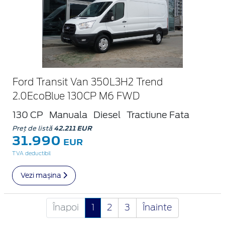
Ford Transit Van 350L3H2 Trend
2.0EcoBlue 130CP M6 FWD
130 CP
Manuala
Diesel
Tractiune Fata
Preț de listă
42.211 EUR
31.990
EUR
TVA deductibil
Vezi mașina
Înapoi
1
2
3
Înainte