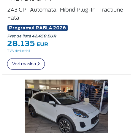
243 CP
Automata
Hibrid Plug-In
Tractiune
Fata
Programul RABLA 2026
Preț de listă
42.450 EUR
28.135
EUR
TVA deductibil
Vezi mașina