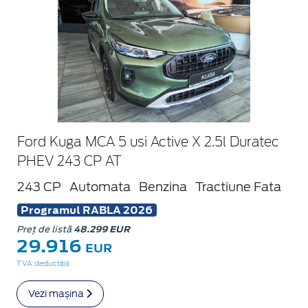
Ford Kuga MCA 5 usi Active X 2.5l Duratec
PHEV 243 CP AT
243 CP
Automata
Benzina
Tractiune Fata
Programul RABLA 2026
Preț de listă
48.299 EUR
29.916
EUR
TVA deductibil
Vezi mașina