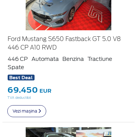
Ford Mustang S650 Fastback GT 5.0 V8
446 CP A10 RWD
446 CP
Automata
Benzina
Tractiune
Spate
Best Deal
69.450
EUR
TVA deductibil
Vezi mașina