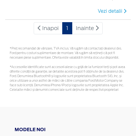
Vezi detalii
Inapoi
1
Inainte
*Preţ recomandat de vânzare, TVA inclus. Vă rugăm să contactaţi dealerul dvs.
Ford pentru costuri suplimentare de montare. Vă rugăm să rețineți că pot fi
necesare piese suplimentare. Oferta este valabilă în limita stocului disponibil.
*Accesoriile identificate sunt accesorii alese cu grijă de la furnizori terți și pot avea
diferite condiții de garanție, iar detaliile acestora pot fi obținute de la dealerul dvs.
Ford. Denumirea Bluetooth® și logourile sunt proprietatea Bluetooth SIG, Inc. și
orice utilizare a unor astfel de mărci de către compania Ford Motor Company se
face sub licență. Denumirea iPhone/iPod și logourile sunt proprietatea Apple Inc.
Celelalte mărci și denumiri comerciale sunt deținute de respectivii proprietari
MODELE NOI