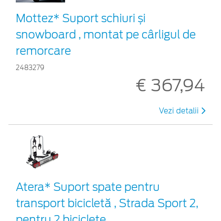
Mottez* Suport schiuri și
snowboard , montat pe cârligul de
remorcare
2483279
€ 367,94
Vezi detalii
Atera* Suport spate pentru
transport bicicletă , Strada Sport 2,
pentru 2 biciclete