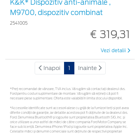
K&K* Dispozitiv anti-animale ,
M9700, dispozitiv combinat
2541005
€ 319,31
Vezi detalii
Inapoi
1
Inainte
*Preţ recomandat de vânzare, TVA inclus. Vă rugăm să contactaţi dealerul dvs.
Ford pentru costuri suplimentare de montare. Vă rugăm să rețineți că pot fi
necesare piese suplimentare. Oferta este valabilă în limita stocului disponibil.
*Accesoriile identificate sunt accesorii alese cu grijă de la furnizori terți și pot avea
diferite condiții de garanție, iar detaliile acestora pot fi obținute de la dealerul dvs.
Ford. Denumirea Bluetooth® și logourile sunt proprietatea Bluetooth SIG, Inc. și
orice utilizare a unor astfel de mărci de către compania Ford Motor Company se
face sub licență. Denumirea iPhone/iPod și logourile sunt proprietatea Apple Inc.
Celelalte mărci și denumiri comerciale sunt deținute de respectivii proprietari