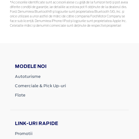
*Accesoriile identificate sunt accesorii alese cu grijă de la furnizori terți și pot avea
diferite condiții de garanție, iar detaliile acestora pot fi obținute de la dealerul dvs.
Ford. Denumirea Bluetooth® și logourile sunt proprietatea Bluetooth SIG, Inc. și
orice utilizare a unor astfel de mărci de către compania Ford Motor Company se
face sub licență. Denumirea iPhone/iPod și logourile sunt proprietatea Apple Inc.
Celelalte mărci și denumiri comerciale sunt deținute de respectivii proprietari
MODELE NOI
Autoturisme
Comerciale & Pick Up-uri
Flote
LINK-URI RAPIDE
Promotii