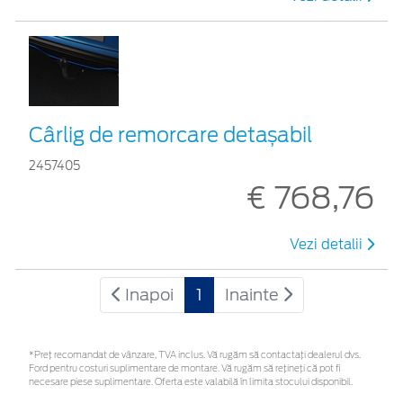
Cârlig de remorcare detașabil
2457405
€ 768,76
Vezi detalii
Inapoi
1
Inainte
*Preţ recomandat de vânzare, TVA inclus. Vă rugăm să contactaţi dealerul dvs.
Ford pentru costuri suplimentare de montare. Vă rugăm să rețineți că pot fi
necesare piese suplimentare. Oferta este valabilă în limita stocului disponibil.