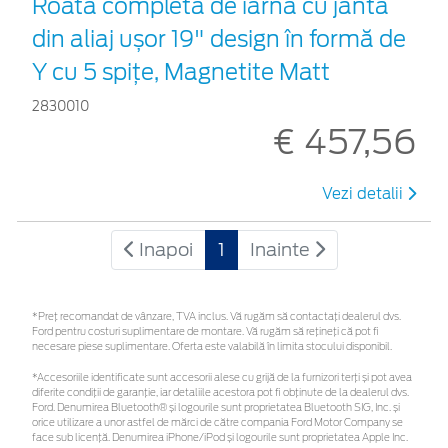
Roată completă de iarnă cu jantă
din aliaj ușor 19" design în formă de
Y cu 5 spiţe, Magnetite Matt
2830010
€ 457,56
Vezi detalii
Inapoi
1
Inainte
*Preţ recomandat de vânzare, TVA inclus. Vă rugăm să contactaţi dealerul dvs.
Ford pentru costuri suplimentare de montare. Vă rugăm să rețineți că pot fi
necesare piese suplimentare. Oferta este valabilă în limita stocului disponibil.
*Accesoriile identificate sunt accesorii alese cu grijă de la furnizori terți și pot avea
diferite condiții de garanție, iar detaliile acestora pot fi obținute de la dealerul dvs.
Ford. Denumirea Bluetooth® și logourile sunt proprietatea Bluetooth SIG, Inc. și
orice utilizare a unor astfel de mărci de către compania Ford Motor Company se
face sub licență. Denumirea iPhone/iPod și logourile sunt proprietatea Apple Inc.