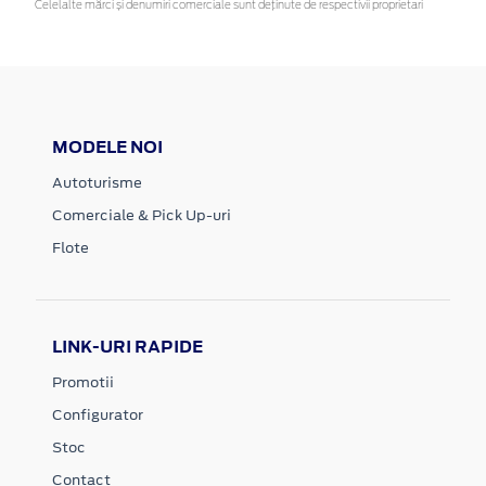
Celelalte mărci și denumiri comerciale sunt deținute de respectivii proprietari
MODELE NOI
Autoturisme
Comerciale & Pick Up-uri
Flote
LINK-URI RAPIDE
Promotii
Configurator
Stoc
Contact