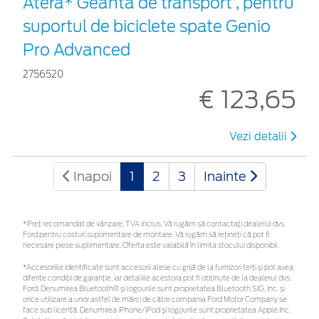
Atera* Geantă de transport , pentru
suportul de biciclete spate Genio
Pro Advanced
2756520
€ 123,65
Vezi detalii
Inapoi
1
2
3
Inainte
*Preţ recomandat de vânzare, TVA inclus. Vă rugăm să contactaţi dealerul dvs.
Ford pentru costuri suplimentare de montare. Vă rugăm să rețineți că pot fi
necesare piese suplimentare. Oferta este valabilă în limita stocului disponibil.
*Accesoriile identificate sunt accesorii alese cu grijă de la furnizori terți și pot avea
diferite condiții de garanție, iar detaliile acestora pot fi obținute de la dealerul dvs.
Ford. Denumirea Bluetooth® și logourile sunt proprietatea Bluetooth SIG, Inc. și
orice utilizare a unor astfel de mărci de către compania Ford Motor Company se
face sub licență. Denumirea iPhone/iPod și logourile sunt proprietatea Apple Inc.