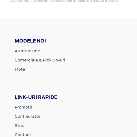
Celelalte mărci și denumiri comerciale sunt deținute de respectivii proprietari
MODELE NOI
Autoturisme
Comerciale & Pick Up-uri
Flote
LINK-URI RAPIDE
Promotii
Configurator
Stoc
Contact