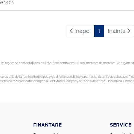
534404
Inapoi
1
Inainte
Vă rugăm să contactaţi dealerul dvs. Ford pentru costuri suplimentare de montare. Vă rugăm să reț
se cu grijă de la furnizori terți și pot avea diferite condiții de garanție, iar detaliile acestora pot
nor astfel de mărci de către compania Ford Motor Company se face sub licență. Denumirea iPhone/i
FINANTARE
SERVICE