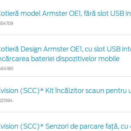
otieră model Armster OE1, fără slot USB in
554709
otieră Design Armster OE1, cu slot USB int
ncărcarea bateriei dispozitivelor mobile
464180
vision (SCC)* Kit încălzitor scaun pentru
021594
vision (SCC)* Senzori de parcare față, cu 