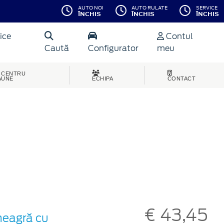
AUTO NOI
AUTO RULATE
SERVICE
ÎNCHIS
ÎNCHIS
ÎNCHIS
ice
Contul
Caută
Configurator
meu
CENTRU
AUNE
ECHIPA
CONTACT
€ 43,45
neagră cu