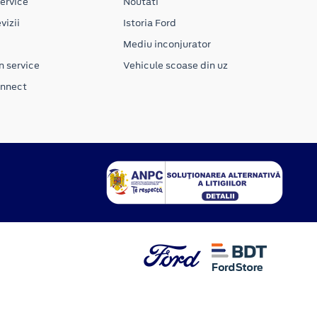
ervice
Noutati
vizii
Istoria Ford
Mediu inconjurator
n service
Vehicule scoase din uz
onnect