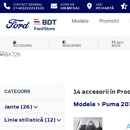
CONTACT GENERAL
SCRIE-NE
VEZI
(+40)212211515
UN MESAJ
PE HARTĂ
Modele
Promotii
PUMA
BUY
ACCESORII
ASIGURĂRI
BACK
2019
14 accesorii în Pr
CATEGORII
Modele
>
Puma 20
Jante (26)
Linie stilistică (12)
A