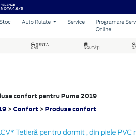
RECENZII
NOTA 4.6/5
Stoc
Auto Rulate
Service
Programare Serv
Online
RENT A
CAR
NOUTĂȚI
D
oduse confort pentru Puma 2019
19
>
Confort
>
Produse confort
CV* Tetieră pentru dormit , din piele PVC 