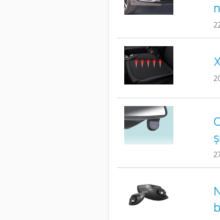
n
2
X
2
C
ș
2
N
b