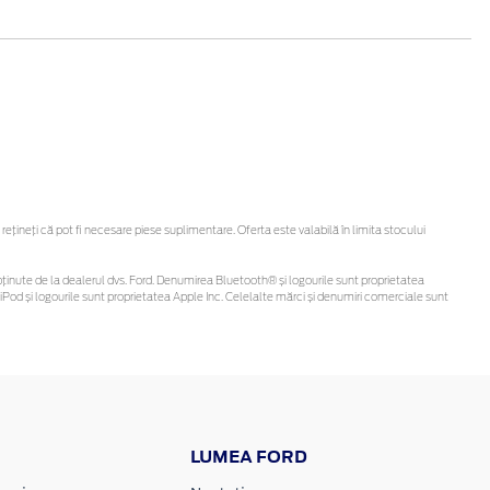
ineți că pot fi necesare piese suplimentare. Oferta este valabilă în limita stocului
 fi obținute de la dealerul dvs. Ford. Denumirea Bluetooth® și logourile sunt proprietatea
Pod și logourile sunt proprietatea Apple Inc. Celelalte mărci și denumiri comerciale sunt
LUMEA FORD