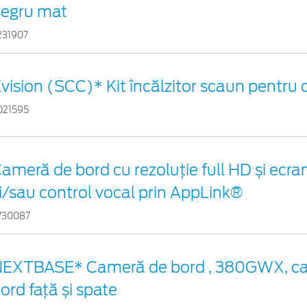
egru mat
231907
vision (SCC)* Kit încălzitor scaun pentru
021595
ameră de bord cu rezoluție full HD și ec
i/sau control vocal prin AppLink®
730087
EXTBASE* Cameră de bord , 380GWX, c
ord față și spate