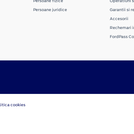
Persoane fizice
Operatiuni s
Persoane juridice
Garantii si re
Accesorii
Rechemari i
FordPass C
litica cookies