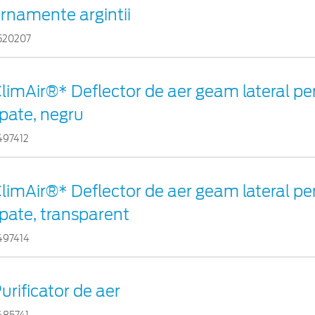
rnamente argintii
520207
limAir®* Deflector de aer geam lateral pen
pate, negru
497412
limAir®* Deflector de aer geam lateral pen
pate, transparent
497414
urificator de aer