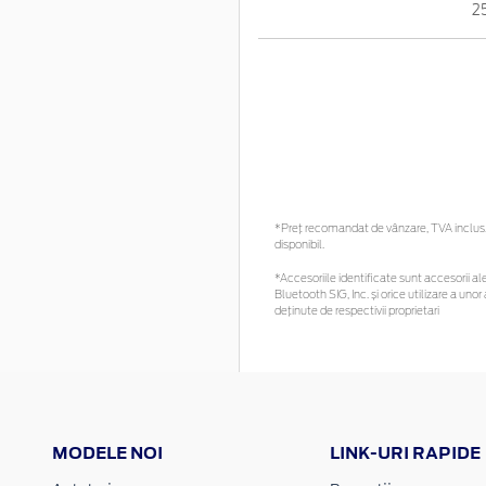
2
*Preţ recomandat de vânzare, TVA inclus. 
disponibil.
*Accesoriile identificate sunt accesorii ale
Bluetooth SIG, Inc. și orice utilizare a u
deținute de respectivii proprietari
MODELE NOI
LINK-URI RAPIDE