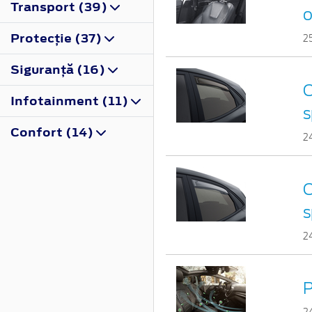
Transport (39)
o
Protecţie (37)
2
Siguranţă (16)
C
Infotainment (11)
s
Confort (14)
2
C
s
2
P