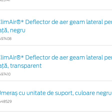
485741
limAir®* Deflector de aer geam lateral pen
ață, negru
497408
limAir®* Deflector de aer geam lateral pen
ață, transparent
497410
meraș cu unitate de suport, culoare negr
448529