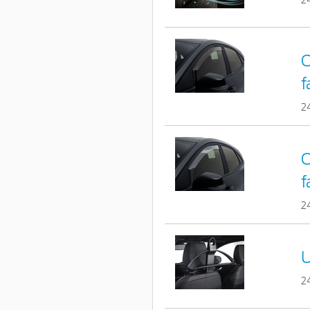
2
C
f
2
C
f
2
U
2