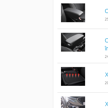
C
2
C
î
2
X
2
X