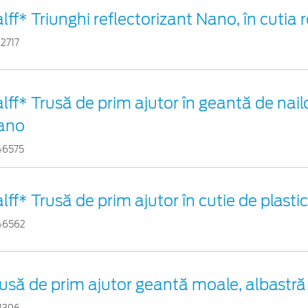
lff* Triunghi reflectorizant Nano, în cutia 
2717
lff* Trusă de prim ajutor în geantă de nail
ano
46575
lff* Trusă de prim ajutor în cutie de plasti
46562
usă de prim ajutor geantă moale, albastră