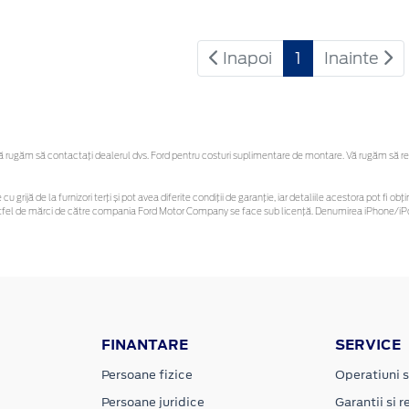
Inapoi
1
Inainte
rugăm să contactaţi dealerul dvs. Ford pentru costuri suplimentare de montare. Vă rugăm să rețin
cu grijă de la furnizori terți și pot avea diferite condiții de garanție, iar detaliile acestora pot fi
r astfel de mărci de către compania Ford Motor Company se face sub licență. Denumirea iPhone/iPo
FINANTARE
SERVICE
Persoane fizice
Operatiuni s
Persoane juridice
Garantii si re