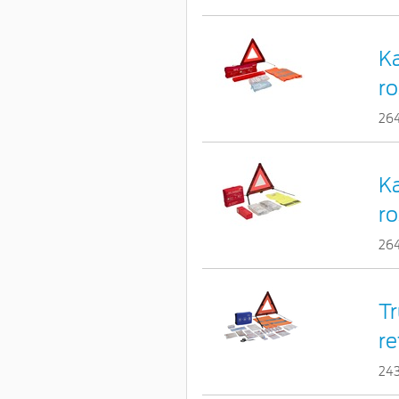
Ka
ro
26
Ka
ro
26
Tr
re
24