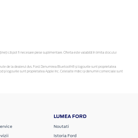
eți că pot fi necesare piese suplimentare. Oferta este valabilă în limita stocului
 obținute de la dealerul dvs. Ford. Denumirea Bluetooth® și logourile sunt proprietatea
d și logourile sunt proprietatea Apple Inc. Celelalte mărci și denumiri comerciale sunt
LUMEA FORD
ervice
Noutati
vizii
Istoria Ford