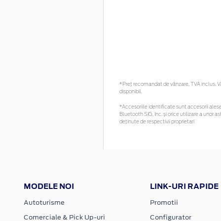
*Preţ recomandat de vânzare, TVA inclus. Vă 
disponibil.
*Accesoriile identificate sunt accesorii alese 
Bluetooth SIG, Inc. și orice utilizare a uno
deținute de respectivii proprietari
MODELE NOI
LINK-URI RAPIDE
Autoturisme
Promotii
Comerciale & Pick Up-uri
Configurator