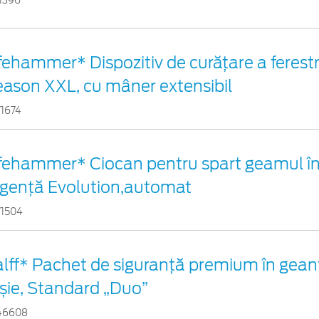
1396
fehammer* Dispozitiv de curățare a ferestre
ason XXL, cu mâner extensibil
71674
ifehammer* Ciocan pentru spart geamul în
rgenţă Evolution,automat
71504
lff* Pachet de siguranţă premium în gean
șie, Standard „Duo”
46608