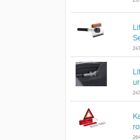
231
Li
Se
24
L
u
24
Ka
ro
26