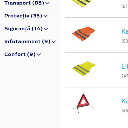
Transport (85)
187
Protecţie (35)
Siguranţă (14)
Ka
Infotainment (9)
18
Confort (9)
Li
24
Ka
14