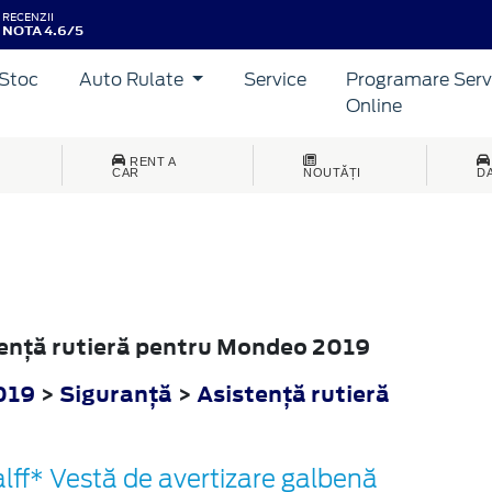
RECENZII
NOTA 4.6/5
Stoc
Auto Rulate
Service
Programare Serv
Online
RENT A
CAR
NOUTĂȚI
D
stenţă rutieră pentru Mondeo 2019
019
>
Siguranţă
>
Asistenţă rutieră
lff* Vestă de avertizare galbenă