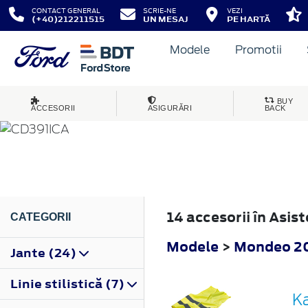
CONTACT GENERAL
SCRIE-NE
VEZI
(+40)212211515
UN MESAJ
PE HARTĂ
Modele
Promotii
MONDEO
BUY
ACCESORII
ASIGURĂRI
BACK
2019
14 accesorii în Asi
CATEGORII
Modele
>
Mondeo 2
Jante (24)
Linie stilistică (7)
Ka