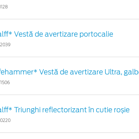
1128
lff* Vestă de avertizare portocalie
82039
fehammer* Vestă de avertizare Ultra, gal
71506
lff* Triunghi reflectorizant în cutie roșie
60220