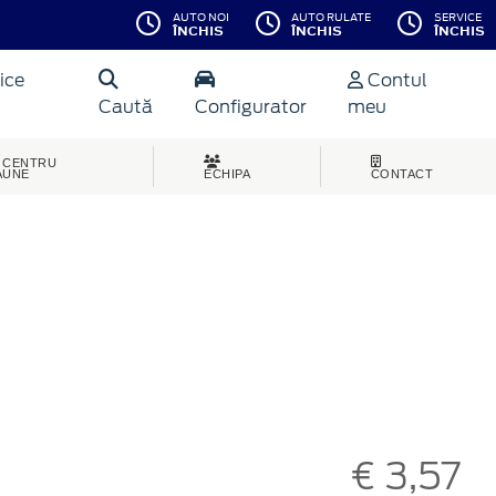
AUTO NOI
AUTO RULATE
SERVICE
ÎNCHIS
ÎNCHIS
ÎNCHIS
ice
Contul
Caută
Configurator
meu
CENTRU
AUNE
ECHIPA
CONTACT
€ 3,57