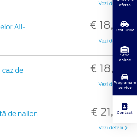
Vezi detalii
oferta
€ 18,30
lor All-
Test Drive
Vezi detalii
Stoc
online
€ 18,98
 caz de
Programare
Vezi detalii
service
€ 21,48
tă de nailon
Contact
Vezi detalii