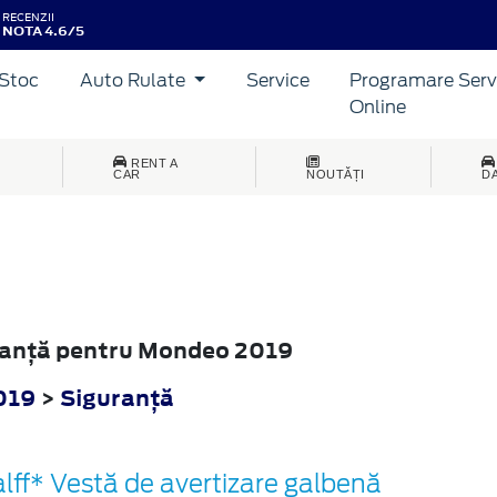
RECENZII
NOTA 4.6/5
Stoc
Auto Rulate
Service
Programare Serv
Online
RENT A
CAR
NOUTĂȚI
D
uranţă pentru Mondeo 2019
019
>
Siguranţă
lff* Vestă de avertizare galbenă