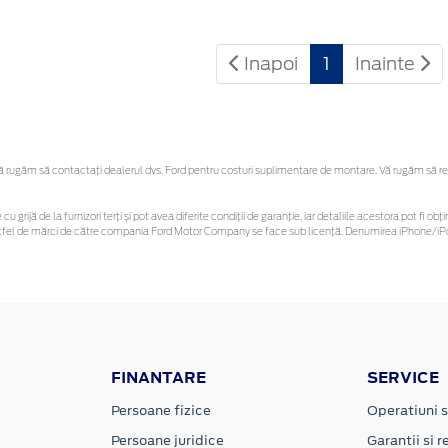
Inapoi
1
Inainte
rugăm să contactaţi dealerul dvs. Ford pentru costuri suplimentare de montare. Vă rugăm să rețin
cu grijă de la furnizori terți și pot avea diferite condiții de garanție, iar detaliile acestora pot fi
r astfel de mărci de către compania Ford Motor Company se face sub licență. Denumirea iPhone/iPo
FINANTARE
SERVICE
Persoane fizice
Operatiuni s
Persoane juridice
Garantii si re