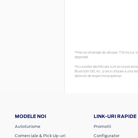
*Preţ recomandat de vânzare, TVA inclus. Vă 
disponibil.
*Accesoriile identificate sunt accesorii alese 
Bluetooth SIG, Inc. și orice utilizare a uno
deținute de respectivii proprietari
MODELE NOI
LINK-URI RAPIDE
Autoturisme
Promotii
Comerciale & Pick Up-uri
Configurator