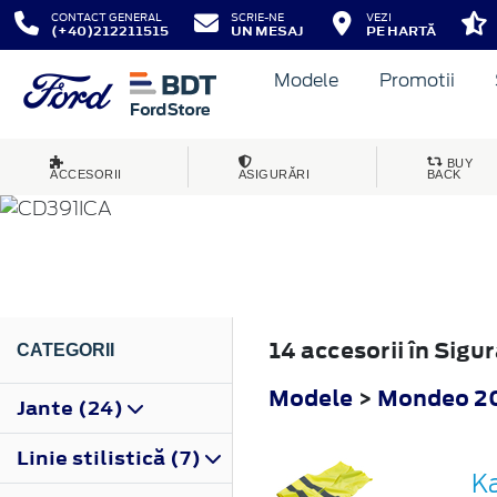
CONTACT GENERAL
SCRIE-NE
VEZI
(+40)212211515
UN MESAJ
PE HARTĂ
Modele
Promotii
MONDEO
BUY
ACCESORII
ASIGURĂRI
BACK
2019
14 accesorii în Sig
CATEGORII
Modele
>
Mondeo 2
Jante (24)
Linie stilistică (7)
Ka