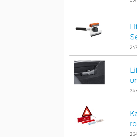
231
Li
Se
24
L
u
24
Ka
ro
26