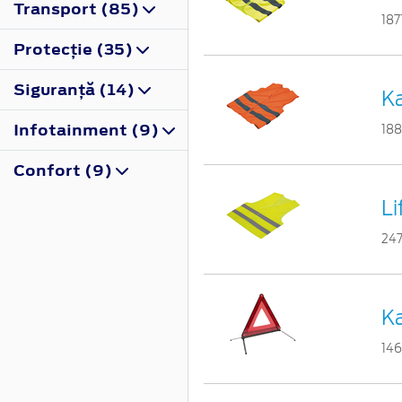
Transport (85)
187
Protecţie (35)
Siguranţă (14)
Ka
Infotainment (9)
18
Confort (9)
Li
24
Ka
14