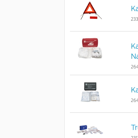
Ka
233
Ka
N
26
Ka
26
Tr