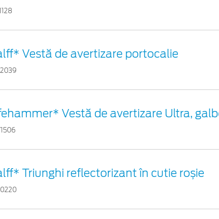
1128
lff* Vestă de avertizare portocalie
82039
fehammer* Vestă de avertizare Ultra, gal
71506
lff* Triunghi reflectorizant în cutie roșie
60220