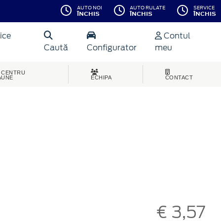
AUTO NOI
AUTO RULATE
SERVICE
ÎNCHIS
ÎNCHIS
ÎNCHIS
ice
Contul
Caută
Configurator
meu
CENTRU
AUNE
ECHIPA
CONTACT
€ 3,57