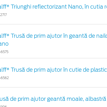
lff* Triunghi reflectorizant Nano, în cutia 
2717
lff* Trusă de prim ajutor în geantă de nail
ano
46575
lff* Trusă de prim ajutor în cutie de plasti
46562
usă de prim ajutor geantă moale, albastră