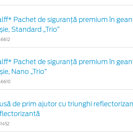
lff* Pachet de siguranţă premium în gean
șie, Standard „Trio”
46612
lff* Pachet de siguranţă premium în gean
șie, Nano „Trio”
46610
usă de prim ajutor cu triunghi reflectorizan
flectorizantă
31452