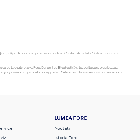
eți că pot fi necesare piese suplimentare. Oferta este valabilă în limita stocului
 obținute de la dealerul dvs. Ford. Denumirea Bluetooth® și logourile sunt proprietatea
d și logourile sunt proprietatea Apple Inc. Celelalte mărci și denumiri comerciale sunt
LUMEA FORD
ervice
Noutati
vizii
Istoria Ford