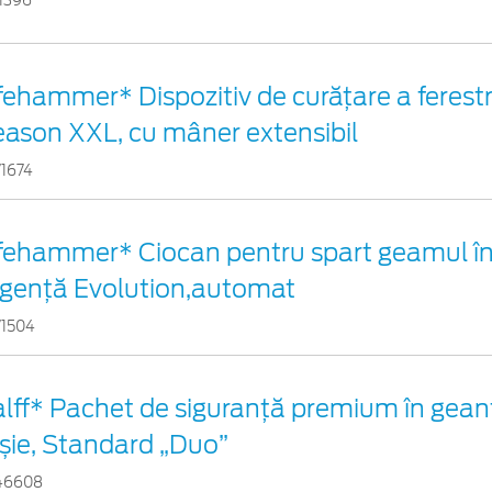
1396
fehammer* Dispozitiv de curățare a ferestre
ason XXL, cu mâner extensibil
71674
ifehammer* Ciocan pentru spart geamul în
rgenţă Evolution,automat
71504
lff* Pachet de siguranţă premium în gean
șie, Standard „Duo”
46608