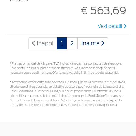
€ 563,69
Vezi detalii
Inapoi
1
2
Inainte
*Preţ recomandat de vânzare, TVA inclus. Vă rugăm să contactaţi dealerul dvs.
Ford pentru costuri suplimentare de montare. Vă rugăm să rețineți că pot fi
necesare piese suplimentare. Oferta este valabilă în limita stocului disponibil.
*Accesoriile identificate sunt accesorii alese cu grijă de la furnizori terți și pot avea
diferite condiții de garanție, iar detaliile acestora pot fi obținute de la dealerul dvs.
Ford. Denumirea Bluetooth® și logourile sunt proprietatea Bluetooth SIG, Inc. și
orice utilizare a unor astfel de mărci de către compania Ford Motor Company se
face sub licență. Denumirea iPhone/iPod și logourile sunt proprietatea Apple Inc.
Celelalte mărci și denumiri comerciale sunt deținute de respectivii proprietari