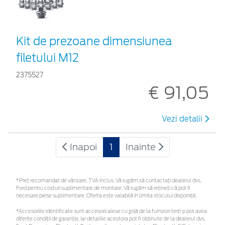
Kit de prezoane dimensiunea
filetului M12
2375527
€ 91,05
Vezi detalii
Inapoi
1
Inainte
*Preţ recomandat de vânzare, TVA inclus. Vă rugăm să contactaţi dealerul dvs.
Ford pentru costuri suplimentare de montare. Vă rugăm să rețineți că pot fi
necesare piese suplimentare. Oferta este valabilă în limita stocului disponibil.
*Accesoriile identificate sunt accesorii alese cu grijă de la furnizori terți și pot avea
diferite condiții de garanție, iar detaliile acestora pot fi obținute de la dealerul dvs.