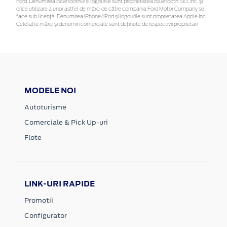
Ford. Denumirea Bluetooth® și logourile sunt proprietatea Bluetooth SIG, Inc. și
orice utilizare a unor astfel de mărci de către compania Ford Motor Company se
face sub licență. Denumirea iPhone/iPod și logourile sunt proprietatea Apple Inc.
Celelalte mărci și denumiri comerciale sunt deținute de respectivii proprietari
MODELE NOI
Autoturisme
Comerciale & Pick Up-uri
Flote
LINK-URI RAPIDE
Promotii
Configurator