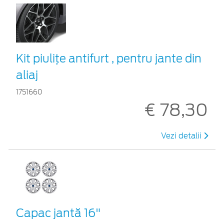
Kit piuliţe antifurt , pentru jante din
aliaj
1751660
€ 78,30
Vezi detalii
Capac jantă 16"