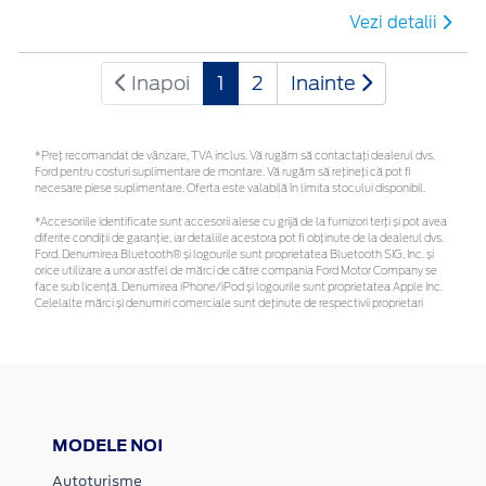
Vezi detalii
Inapoi
1
2
Inainte
*Preţ recomandat de vânzare, TVA inclus. Vă rugăm să contactaţi dealerul dvs.
Ford pentru costuri suplimentare de montare. Vă rugăm să rețineți că pot fi
necesare piese suplimentare. Oferta este valabilă în limita stocului disponibil.
*Accesoriile identificate sunt accesorii alese cu grijă de la furnizori terți și pot avea
diferite condiții de garanție, iar detaliile acestora pot fi obținute de la dealerul dvs.
Ford. Denumirea Bluetooth® și logourile sunt proprietatea Bluetooth SIG, Inc. și
orice utilizare a unor astfel de mărci de către compania Ford Motor Company se
face sub licență. Denumirea iPhone/iPod și logourile sunt proprietatea Apple Inc.
Celelalte mărci și denumiri comerciale sunt deținute de respectivii proprietari
MODELE NOI
Autoturisme