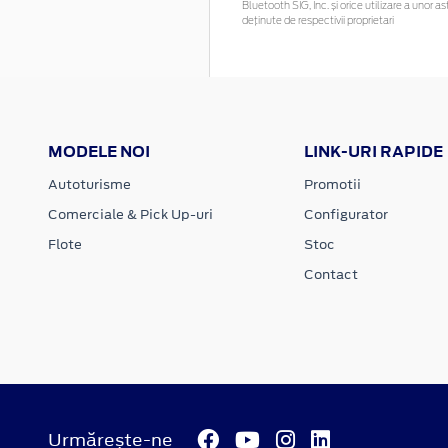
Bluetooth SIG, Inc. și orice utilizare a uno
deținute de respectivii proprietari
MODELE NOI
LINK-URI RAPIDE
Autoturisme
Promotii
Comerciale & Pick Up-uri
Configurator
Flote
Stoc
Contact
Urmărește-ne