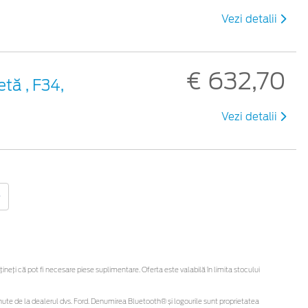
Vezi detalii
€ 632,70
tă , F34,
Vezi detalii
eți că pot fi necesare piese suplimentare. Oferta este valabilă în limita stocului
 obținute de la dealerul dvs. Ford. Denumirea Bluetooth® și logourile sunt proprietatea