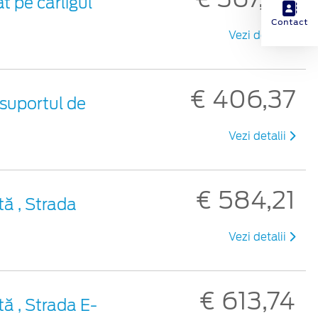
t pe cârligul
Contact
Vezi detalii
€ 406,37
 suportul de
Vezi detalii
€ 584,21
tă , Strada
Vezi detalii
€ 613,74
tă , Strada E-