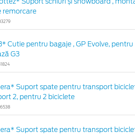
ttez* Suport schiuri și snowboard , monta
e remorcare
83279
* Cutie pentru bagaje , GP Evolve, pentru
ază G3
31824
era* Suport spate pentru transport bicicle
ort 2, pentru 2 biciclete
56538
era* Suport spate pentru transport bicicle