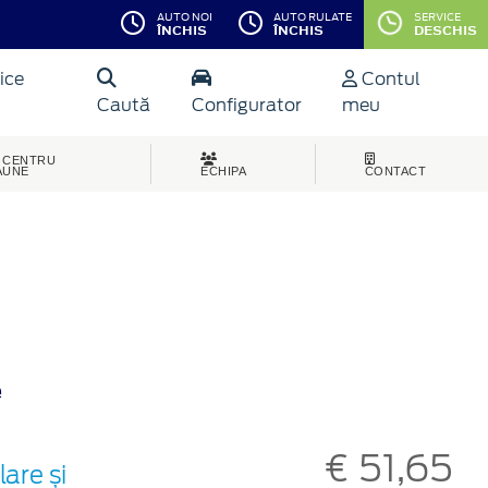
AUTO NOI
AUTO RULATE
SERVICE
ÎNCHIS
ÎNCHIS
DESCHIS
ice
Contul
Caută
Configurator
meu
CENTRU
AUNE
ECHIPA
CONTACT
e
€ 51,65
are și