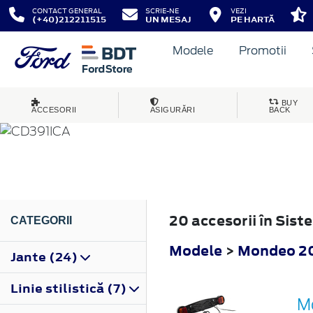
CONTACT GENERAL
SCRIE-NE
VEZI
(+40)212211515
UN MESAJ
PE HARTĂ
Modele
Promotii
MONDEO
BUY
ACCESORII
ASIGURĂRI
BACK
2019
20 accesorii în Sis
CATEGORII
Modele
>
Mondeo 2
Jante (24)
Linie stilistică (7)
Mo