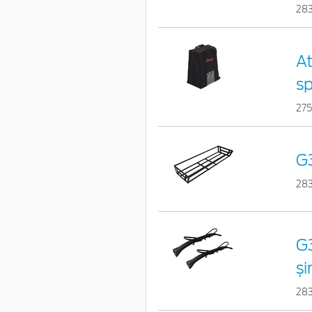
28
At
s
27
G3
28
G3
și
28