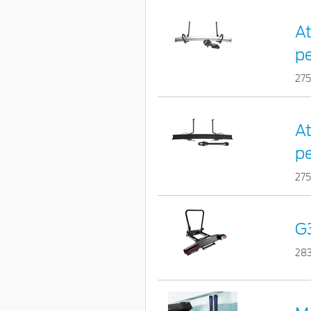
At
pe
27
At
pe
27
G3
28