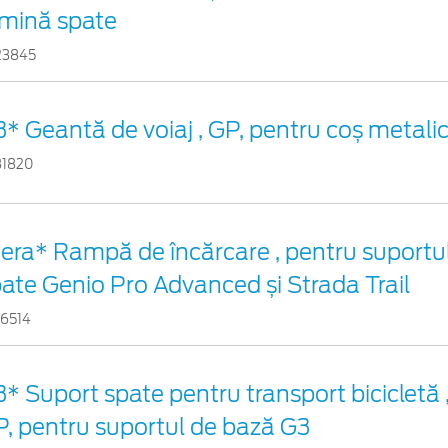
umină spate
23845
* Geantă de voiaj , GP, pentru coș metali
31820
era* Rampă de încărcare , pentru suportul
ate Genio Pro Advanced și Strada Trail
56514
* Suport spate pentru transport bicicletă , 
, pentru suportul de bază G3