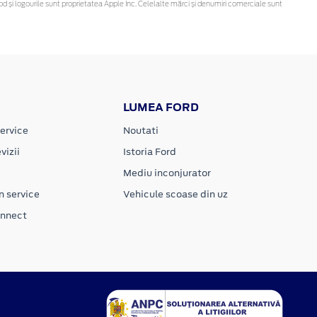
d și logourile sunt proprietatea Apple Inc. Celelalte mărci și denumiri comerciale sunt
LUMEA FORD
ervice
Noutati
vizii
Istoria Ford
Mediu inconjurator
n service
Vehicule scoase din uz
onnect