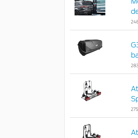
Mo
d
24
G3
b
28
At
Sp
27
At