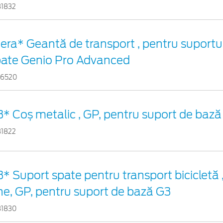
31832
era* Geantă de transport , pentru suportul
pate Genio Pro Advanced
56520
* Coș metalic , GP, pentru suport de bază
31822
* Suport spate pentru transport bicicletă ,
ne, GP, pentru suport de bază G3
31830