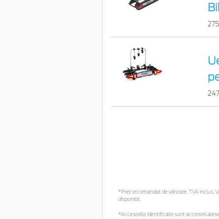
Bi
27
Ue
pe
24
*Preţ recomandat de vânzare, TVA inclus. Vă 
disponibil.
*Accesoriile identificate sunt accesorii alese 