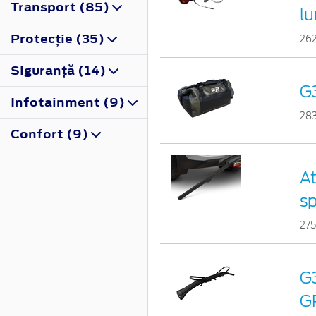
Transport (85)
l
Protecţie (35)
26
Siguranţă (14)
G3
Infotainment (9)
28
Confort (9)
At
sp
27
G3
GP