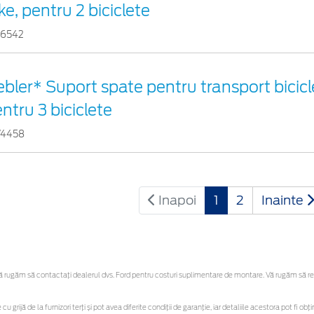
ke, pentru 2 biciclete
56542
bler* Suport spate pentru transport bicicle
ntru 3 biciclete
74458
Inapoi
1
2
Inainte
rugăm să contactaţi dealerul dvs. Ford pentru costuri suplimentare de montare. Vă rugăm să rețin
cu grijă de la furnizori terți și pot avea diferite condiții de garanție, iar detaliile acestora pot fi