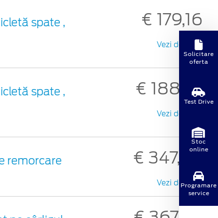
€ 179,16
icletă spate ,
Vezi detalii
Solicitare
oferta
€ 188,01
icletă spate ,
Test Drive
Vezi detalii
Stoc
online
€ 347,69
de remorcare
Vezi detalii
Programare
service
€ 367,94