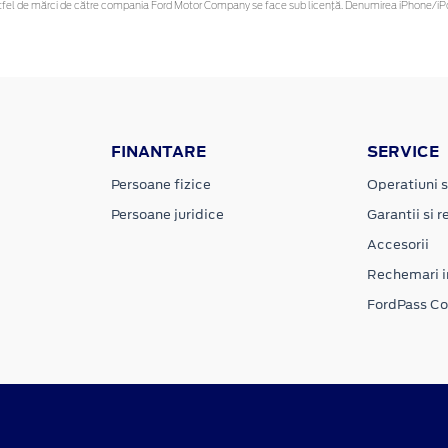
r astfel de mărci de către compania Ford Motor Company se face sub licență. Denumirea iPhone/iPo
FINANTARE
SERVICE
Persoane fizice
Operatiuni s
Persoane juridice
Garantii si re
Accesorii
Rechemari i
FordPass C