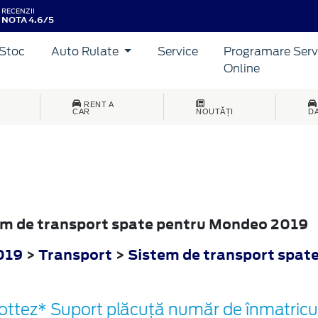
RECENZII
NOTA 4.6/5
Stoc
Auto Rulate
Service
Programare Serv
Online
RENT A
CAR
NOUTĂȚI
D
tem de transport spate pentru Mondeo 2019
019
>
Transport
>
Sistem de transport spat
ttez* Suport plăcuță număr de înmatricul