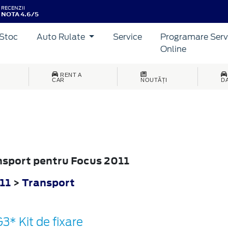
RECENZII
NOTA 4.6/5
Stoc
Auto Rulate
Service
Programare Serv
Online
RENT A
CAR
NOUTĂȚI
D
ansport pentru Focus 2011
11
>
Transport
3* Kit de fixare