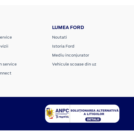
LUMEA FORD
ervice
Noutati
vizii
Istoria Ford
Mediu inconjurator
n service
Vehicule scoase din uz
onnect