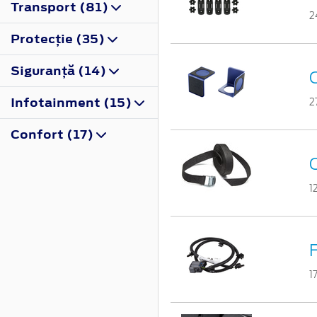
Transport (81)
2
Protecţie (35)
Siguranţă (14)
O
Infotainment (15)
2
Confort (17)
C
1
F
1