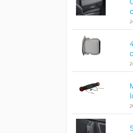
C
o
2
d
2
2