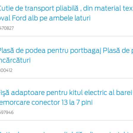
utie de transport pliabilă , din material tex
val Ford alb pe ambele laturi
470827
Plasă de podea pentru portbagaj Plasă de
ncărcături
300412
işă adaptoare pentru kitul electric al barei
emorcare conector 13 la 7 pini
697946