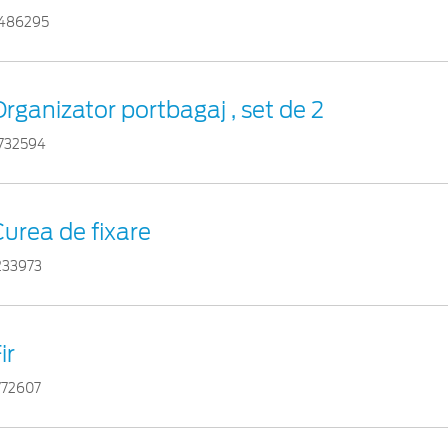
486295
rganizator portbagaj , set de 2
732594
urea de fixare
233973
ir
772607