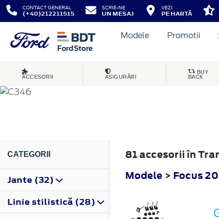
CONTACT GENERAL
SCRIE-NE
VEZI
(+40)212211515
UN MESAJ
PE HARTĂ
Modele
Promotii
FOCUS
BUY
ACCESORII
ASIGURĂRI
BACK
2011
81 accesorii în Tr
CATEGORII
Modele
>
Focus 20
Jante (32)
Linie stilistică (28)
G