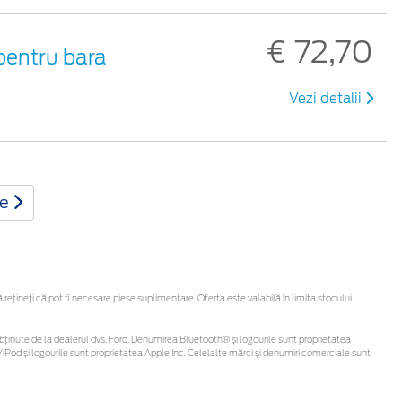
€ 72,70
 pentru bara
Vezi detalii
te
țineți că pot fi necesare piese suplimentare. Oferta este valabilă în limita stocului
 fi obținute de la dealerul dvs. Ford. Denumirea Bluetooth® și logourile sunt proprietatea
iPod și logourile sunt proprietatea Apple Inc. Celelalte mărci și denumiri comerciale sunt