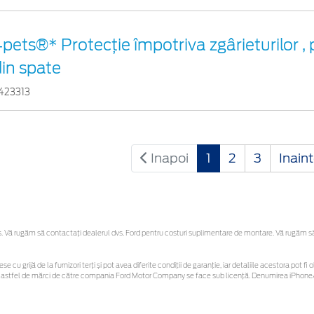
pets®* Protecție împotriva zgârieturilor ,
in spate
423313
Inapoi
1
2
3
Inain
Vă rugăm să contactaţi dealerul dvs. Ford pentru costuri suplimentare de montare. Vă rugăm să re
se cu grijă de la furnizori terți și pot avea diferite condiții de garanție, iar detaliile acestora pot
unor astfel de mărci de către compania Ford Motor Company se face sub licență. Denumirea iPhone/