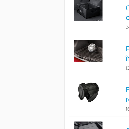
C
o
2
î
1
F
r
1