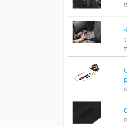
1
4
t
2
C
p
1
C
1