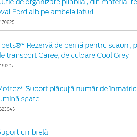
utie de organizare pliabilă , din material te
val Ford alb pe ambele laturi
470825
4pets®* Rezervă de pernă pentru scaun , 
e transport Caree, de culoare Cool Grey
461207
Mottez* Suport plăcuță număr de înmatricu
lumină spate
623845
Suport umbrelă