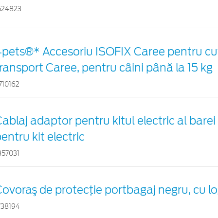
524823
pets®* Accesoriu ISOFIX Caree pentru cut
ransport Caree, pentru câini până la 15 kg
710162
ablaj adaptor pentru kitul electric al bare
entru kit electric
857031
ovoraş de protecţie portbagaj negru, cu l
738194