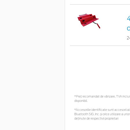
4
d
2
*Preţ recomandat de vânzare, TVA inclus. 
disponibil.
*Accesoriile identificate sunt accesorii ale
Bluetooth SIG, Inc. și orice utilizare a 
deținute de respectivii proprietari