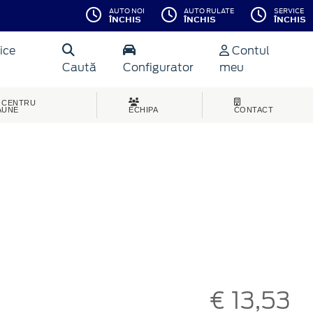
AUTO NOI
AUTO RULATE
SERVICE
ÎNCHIS
ÎNCHIS
ÎNCHIS
ice
Contul
Caută
Configurator
meu
CENTRU
AUNE
ECHIPA
CONTACT
€ 13,53