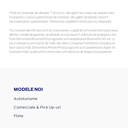
*Preţ recomandat de vânzare, TVA inclus. Vă rugăm să contactaţi dealerul dvs.
Ford pentru costuri suplimentare de montare. Vă rugăm să rețineți că pot fi
necesare piese suplimentare. Oferta este valabilă în limita stocului disponibil.
*Accesoriile identificate sunt accesorii alese cu grijă de la furnizori terți și pot avea
diferite condiții de garanție, iar detaliile acestora pot fi obținute de la dealerul dvs.
Ford. Denumirea Bluetooth® și logourile sunt proprietatea Bluetooth SIG, Inc. și
orice utilizare a unor astfel de mărci de către compania Ford Motor Company se
face sub licență. Denumirea iPhone/iPod și logourile sunt proprietatea Apple Inc.
Celelalte mărci și denumiri comerciale sunt deținute de respectivii proprietari
MODELE NOI
Autoturisme
Comerciale & Pick Up-uri
Flote