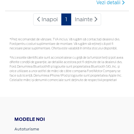
Vezi detalii
Inapoi
1
Inainte
*Preţ recomandat de vânzare, TVA inclus. Vă rugăm să contactaţi dealerul dvs.
Ford pentru costuri suplimentare de montare. Vă rugăm să rețineți că pot fi
necesare piese suplimentare. Oferta este valabilă în limita stocului disponibil.
*Accesoriile identificate sunt accesorii alese cu grijă de la furnizori terți și pot avea
diferite condiții de garanție, iar detaliile acestora pot fi obținute de la dealerul dvs.
Ford. Denumirea Bluetooth® și logourile sunt proprietatea Bluetooth SIG, Inc. și
orice utilizare a unor astfel de mărci de către compania Ford Motor Company se
face sub licență. Denumirea iPhone/iPod și logourile sunt proprietatea Apple Inc.
Celelalte mărci și denumiri comerciale sunt deținute de respectivii proprietari
MODELE NOI
Autoturisme