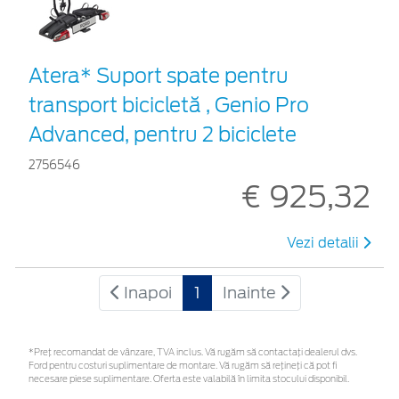
Atera* Suport spate pentru
transport bicicletă , Genio Pro
Advanced, pentru 2 biciclete
2756546
€ 925,32
Vezi detalii
Inapoi
1
Inainte
*Preţ recomandat de vânzare, TVA inclus. Vă rugăm să contactaţi dealerul dvs.
Ford pentru costuri suplimentare de montare. Vă rugăm să rețineți că pot fi
necesare piese suplimentare. Oferta este valabilă în limita stocului disponibil.