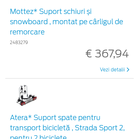
Mottez* Suport schiuri și
snowboard , montat pe cârligul de
remorcare
2483279
€ 367,94
Vezi detalii
Atera* Suport spate pentru
transport bicicletă , Strada Sport 2,
pentru 2 biciclete