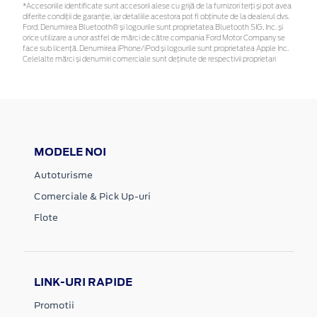
*Accesoriile identificate sunt accesorii alese cu grijă de la furnizori terți și pot avea
diferite condiții de garanție, iar detaliile acestora pot fi obținute de la dealerul dvs.
Ford. Denumirea Bluetooth® și logourile sunt proprietatea Bluetooth SIG, Inc. și
orice utilizare a unor astfel de mărci de către compania Ford Motor Company se
face sub licență. Denumirea iPhone/iPod și logourile sunt proprietatea Apple Inc.
Celelalte mărci și denumiri comerciale sunt deținute de respectivii proprietari
MODELE NOI
Autoturisme
Comerciale & Pick Up-uri
Flote
LINK-URI RAPIDE
Promotii