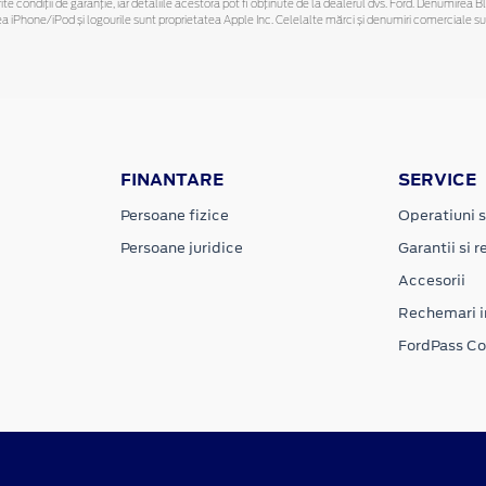
ferite condiții de garanție, iar detaliile acestora pot fi obținute de la dealerul dvs. Ford. Denumirea 
hone/iPod și logourile sunt proprietatea Apple Inc. Celelalte mărci și denumiri comerciale sunt 
FINANTARE
SERVICE
Persoane fizice
Operatiuni s
Persoane juridice
Garantii si re
Accesorii
Rechemari i
FordPass C