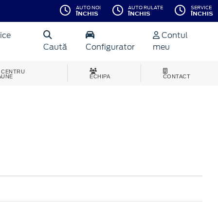
AUTO NOI
AUTO RULATE
SERVICE
ÎNCHIS
ÎNCHIS
ÎNCHIS
ice
Contul
Caută
Configurator
meu
CENTRU
AUNE
ECHIPA
CONTACT