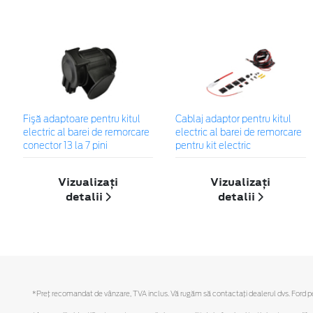
Fişă adaptoare pentru kitul
Cablaj adaptor pentru kitul
electric al barei de remorcare
electric al barei de remorcare
conector 13 la 7 pini
pentru kit electric
Vizualizați
Vizualizați
detalii
detalii
*Preţ recomandat de vânzare, TVA inclus. Vă rugăm să contactaţi dealerul dvs. Ford pent