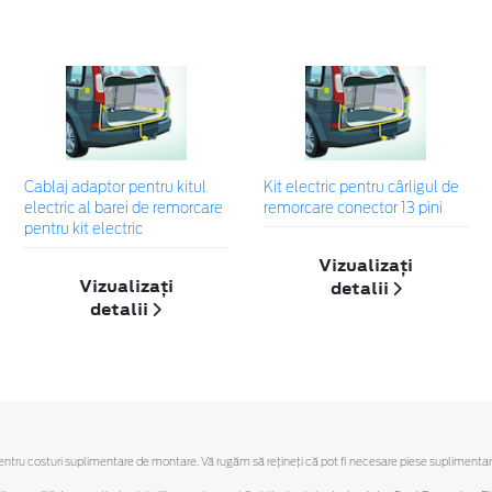
Cablaj adaptor pentru kitul
Kit electric pentru cârligul de
electric al barei de remorcare
remorcare conector 13 pini
pentru kit electric
Vizualizați
Vizualizați
detalii
detalii
ru costuri suplimentare de montare. Vă rugăm să reţineţi că pot fi necesare piese suplimentare. O