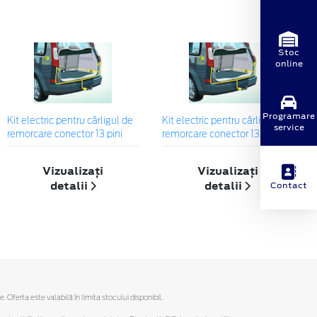
Stoc
online
Programare
Kit electric pentru cârligul de
Kit electric pentru cârligul de
service
remorcare conector 13 pini
remorcare conector 13 pini
Vizualizați
Vizualizați
detalii
detalii
Contact
ferta este valabilă în limita stocului disponibil.