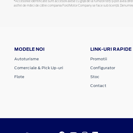
*Accesoriile identificate sunt accesorii alese cu grijă de la furnizori terți și pot avea di
astfel de mărci de către compania Ford Motor Company se face sub licență. Denumirea iP
MODELE NOI
LINK-URI RAPIDE
Autoturisme
Promotii
Comerciale & Pick Up-uri
Configurator
Flote
Stoc
Contact