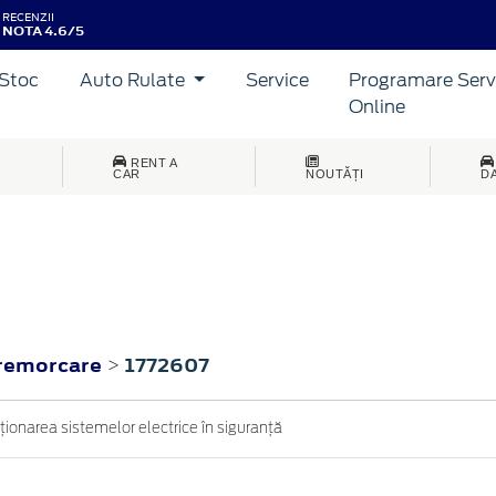
RECENZII
NOTA 4.6/5
Stoc
Auto Rulate
Service
Programare Serv
Online
RENT A
CAR
NOUTĂȚI
D
 remorcare
1772607
>
cţionarea sistemelor electrice în siguranţă