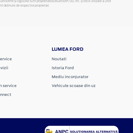
Bluetooth® și logourile sunt proprietatea Bluetooth SIG, Inc. și orice utilizare a unor
deținute de respectivii proprietari.
LUMEA FORD
ervice
Noutati
vizii
Istoria Ford
Mediu inconjurator
n service
Vehicule scoase din uz
onnect