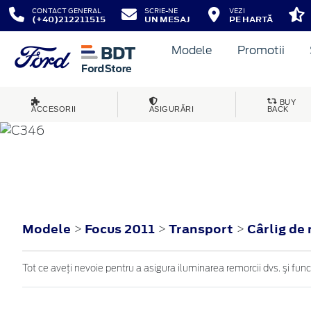
CONTACT GENERAL
SCRIE-NE
VEZI
(+40)212211515
UN MESAJ
PE HARTĂ
Modele
Promotii
BUY
ACCESORII
ASIGURĂRI
BACK
FOCUS
2011
Modele
Focus 2011
Transport
Cârlig de
>
>
>
Tot ce aveţi nevoie pentru a asigura iluminarea remorcii dvs. şi fun