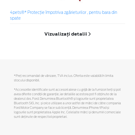
4pets®* Protecție împotriva zgârieturilor , pentru bara din
spate
Vizualizați detalii
*Preţ recomandat de vânzare, TVA inclus. Oferta este valabilă în limita
stocului disponibil.
*Accesoriile identificate sunt accesorii alese cu grijă de la furnizori terți și pot
avea diferite condiții de garanție, iar detaliile acestora pot fi obținute de la
dealerul dvs. Ford. Denumirea Bluetooth® și logourile sunt proprietatea
Bluetooth SIG, Inc. și orice utilizare a unor astfel de mărci de către compania
Ford Motor Company se face sub licență. Denumirea iPhone/iPod și
logourile sunt proprietatea Apple Inc. Celelalte mărci și denumiri comerciale
sunt deținute de respectivii proprietari.