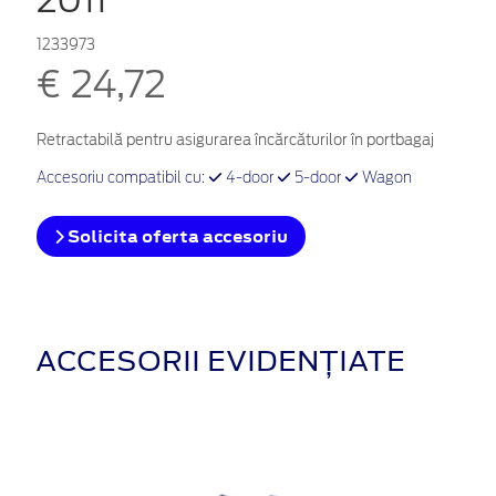
1233973
€ 24,72
Retractabilă pentru asigurarea încărcăturilor în portbagaj
Accesoriu compatibil cu:
4-door
5-door
Wagon
Solicita oferta accesoriu
ACCESORII EVIDENȚIATE