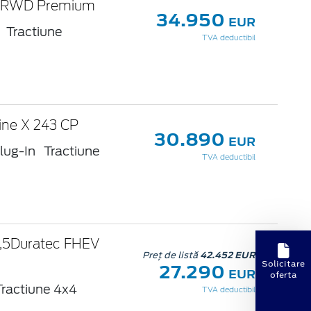
P RWD Premium
34.950
EUR
Tractiune
TVA deductibil
ine X 243 CP
30.890
EUR
lug-In
Tractiune
TVA deductibil
2,5Duratec FHEV
Preț de listă
42.452 EUR
Solicitare
27.290
EUR
oferta
Tractiune 4x4
TVA deductibil