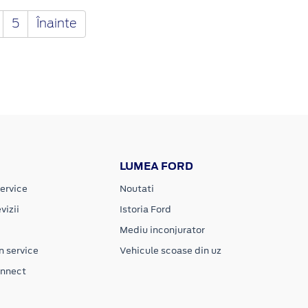
5
Înainte
LUMEA FORD
ervice
Noutati
vizii
Istoria Ford
Mediu inconjurator
n service
Vehicule scoase din uz
onnect