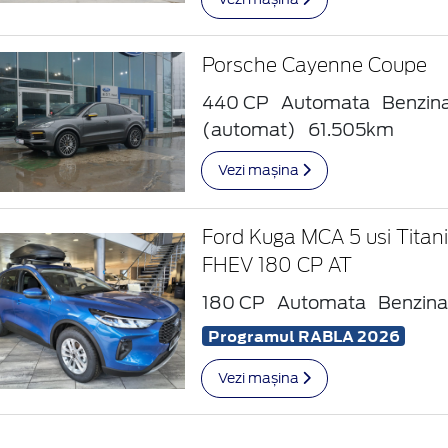
Porsche Cayenne Coupe
440 CP
Automata
Benzin
(automat)
61.505km
Vezi mașina
Ford Kuga MCA 5 usi Titan
FHEV 180 CP AT
180 CP
Automata
Benzin
Programul RABLA 2026
Vezi mașina