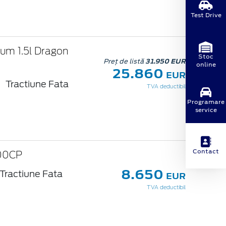
Test Drive
ium 1.5l Dragon
Stoc
Preț de listă
31.950 EUR
online
25.860
EUR
Tractiune Fata
TVA deductibil
Programare
service
Contact
100CP
8.650
Tractiune Fata
EUR
TVA deductibil