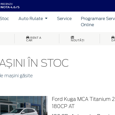
RECENZII
NOTA 4.6/5
Stoc
Auto Rulate
Service
Programare Serv
Online
RENT A
CAR
NOUTĂȚI
D
AȘINI ÎN STOC
e mașini găsite
Ford Kuga MCA Titanium 
180CP AT