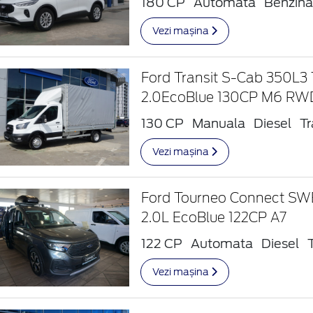
180 CP
Automata
Benzin
Vezi mașina
Ford Transit S-Cab 350L3
2.0EcoBlue 130CP M6 RW
130 CP
Manuala
Diesel
Tr
Vezi mașina
Ford Tourneo Connect SWB
2.0L EcoBlue 122CP A7
122 CP
Automata
Diesel
Vezi mașina