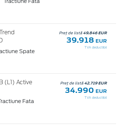
a
Tractiune Fata
 Trend
Preț de listă
49.846 EUR
39.918
EUR
D
TVA deductibil
actiune Spate
 (L1) Active
Preț de listă
42.719 EUR
34.990
EUR
TVA deductibil
Tractiune Fata