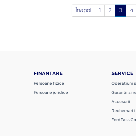
Înapoi
1
2
3
4
FINANTARE
SERVICE
Persoane fizice
Operatiuni s
Persoane juridice
Garantii si re
Accesorii
Rechemari i
FordPass C