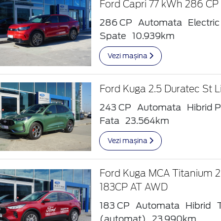
Ford Capri 77 kWh 286 C
286 CP
Automata
Electric
Spate
10.939km
Vezi mașina
Ford Kuga 2.5 Duratec St L
243 CP
Automata
Hibrid P
Fata
23.564km
Vezi mașina
Ford Kuga MCA Titanium 
183CP AT AWD
183 CP
Automata
Hibrid
(automat)
23.990km