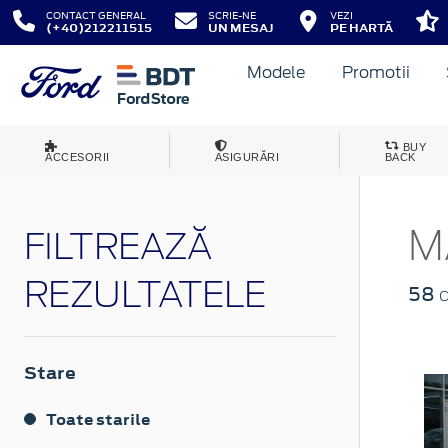
CONTACT GENERAL
SCRIE-NE
VEZI
(+40)212211515
UN MESAJ
PE HARTĂ
Modele
Promotii
BUY
ACCESORII
ASIGURĂRI
BACK
M
FILTREAZĂ
REZULTATELE
58
d
Stare
Toate starile