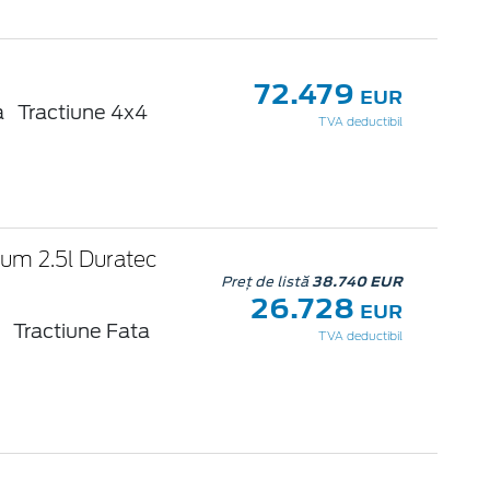
72.479
EUR
a
Tractiune 4x4
TVA deductibil
ium 2.5l Duratec
Preț de listă
38.740 EUR
26.728
EUR
a
Tractiune Fata
TVA deductibil