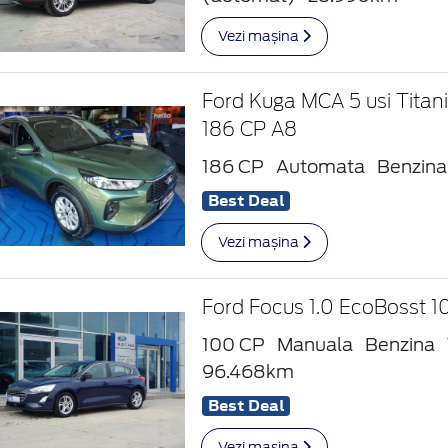
Vezi mașina
Ford Kuga MCA 5 usi Titan
186 CP A8
186 CP
Automata
Benzina
Best Deal
Vezi mașina
Ford Focus 1.0 EcoBosst 
100 CP
Manuala
Benzina
96.468km
Best Deal
Vezi mașina