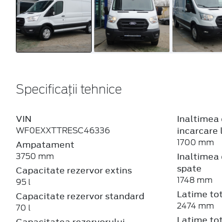
Specificații tehnice
VIN
Inaltimea 
incarcare 
WF0EXXTTRESC46336
1700 mm
Ampatament
Inaltimea 
3750 mm
spate
Capacitate rezervor extins
1748 mm
95 l
Latime tot
Capacitate rezervor standard
2474 mm
70 l
Latime tot
Capacitatea rezervorului -