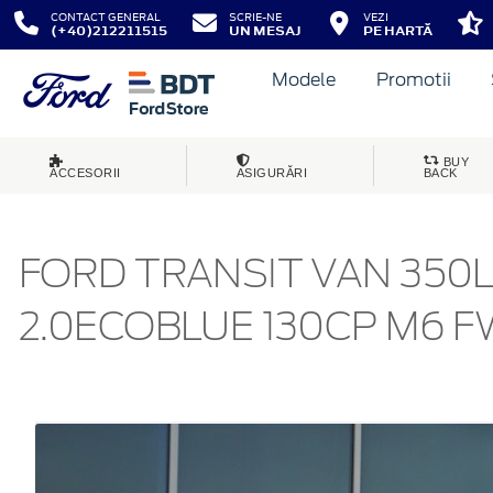
CONTACT GENERAL
SCRIE-NE
VEZI
(+40)212211515
UN MESAJ
PE HARTĂ
Modele
Promotii
BUY
ACCESORII
ASIGURĂRI
BACK
FORD TRANSIT VAN 350
2.0ECOBLUE 130CP M6 