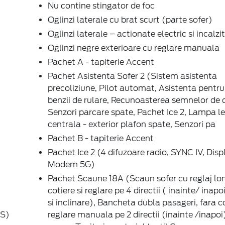
Nu contine stingator de foc
Oglinzi laterale cu brat scurt (parte sofer)
Oglinzi laterale – actionate electric si incalzi
Oglinzi negre exterioare cu reglare manuala
Pachet A - tapiterie Accent
Pachet Asistenta Sofer 2 (Sistem asistenta
precoliziune, Pilot automat, Asistenta pentr
benzii de rulare, Recunoasterea semnelor de c
Senzori parcare spate, Pachet Ice 2, Lampa le
centrala - exterior plafon spate, Senzori pa
Pachet B - tapiterie Accent
Pachet Ice 2 (4 difuzoare radio, SYNC IV, Displ
Modem 5G)
Pachet Scaune 18A (Scaun sofer cu reglaj lo
cotiere si reglare pe 4 directii ( inainte/ inapo
si inclinare), Bancheta dubla pasageri, fara co
BS)
reglare manuala pe 2 directii (inainte /inapo