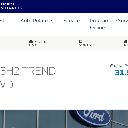
RECENZII
NOTA 4.6/5
Stoc
Auto Rulate
Service
Programare Serv
Online
RENT A
CAR
NOUTĂȚI
D
Preț de li
L3H2 TREND
31
FWD