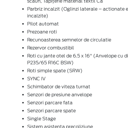
scaun, Tapițerie material textil Ca
Parbriz incalzit (Oglinzi laterale – actionate e
incalzite)
Pilot automat
Prezoane roti
Recunoasterea semnelor de circulatie
Rezervor combustibil
Roti cu jante otel de 6.5 x 16'' (Anvelope cu
P235/65 R16C BSW)
Roti simple spate (SRW)
SYNC IV
Schimbator de viteza turnat
Senzori de presiune anvelope
Senzori parcare fata
Senzori parcare spate
Single Stage
Sistem asistenta precoliziune