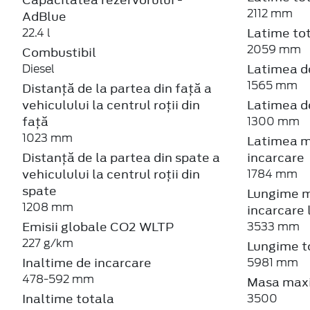
2112 mm
AdBlue
Latime tot
22.4 l
2059 mm
Combustibil
Latimea de
Diesel
1565 mm
Distanță de la partea din față a
vehiculului la centrul roții din
Latimea de
față
1300 mm
1023 mm
Latimea m
Distanță de la partea din spate a
incarcare
vehiculului la centrul roții din
1784 mm
spate
Lungime m
1208 mm
incarcare 
Emisii globale CO2 WLTP
3533 mm
227 g/km
Lungime t
Inaltime de incarcare
5981 mm
478-592 mm
Masa maxi
Inaltime totala
3500