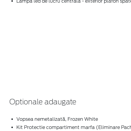
Lampa led de lucru centrala - exterior plafon spat
Optionale adaugate
Vopsea nemetalizată, Frozen White
Kit Protectie compartiment marfa (Eliminare Pac