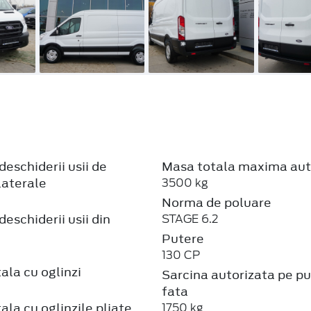
deschiderii usii de
Masa totala maxima aut
laterale
3500 kg
Norma de poluare
deschiderii usii din
STAGE 6.2
Putere
130 CP
ala cu oglinzi
Sarcina autorizata pe p
fata
ala cu oglinzile pliate
1750 kg