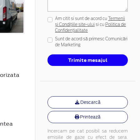
Am citit si sunt de acord cu
Termenii
și Condițiile site-ului
si cu
Politica de
Confidențialitate
Sunt de acord să primesc Comunicări
de Marketing
Trimite mesajul
orizata
Descarcă
Printează
untea
Incercam pe cat posibil sa reducem
emisiile de gaze cu efect de sera.