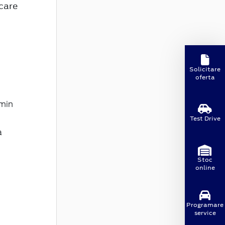
care
Solicitare
oferta
 min
Test Drive
a
Stoc
online
Programare
service