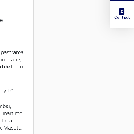
Contact
te
u pastrarea
irculatie,
d de lucru
ay 12”,
mbar,
i, inaltime
tiera,
i), Masuta