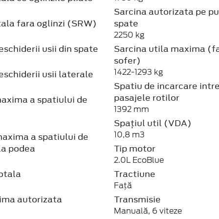
Sarcina autorizata pe p
ala fara oglinzi (SRW)
spate
2250 kg
schiderii usii din spate
Sarcina utila maxima (f
sofer)
1422-1293 kg
schiderii usii laterale
Spatiu de incarcare intr
pasajele rotilor
axima a spatiului de
1392 mm
Spațiul util (VDA)
10,8 m3
axima a spatiului de
la podea
Tip motor
2.0L EcoBlue
otala
Tractiune
Față
ma autorizata
Transmisie
Manuală, 6 viteze