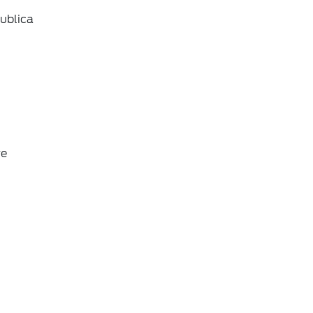
ublica
re