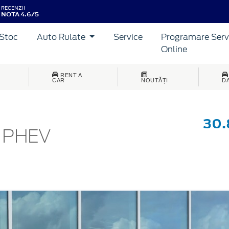
RECENZII
NOTA 4.6/5
Stoc
Auto Rulate
Service
Programare Serv
Online
RENT A
CAR
NOUTĂȚI
D
30
5 PHEV