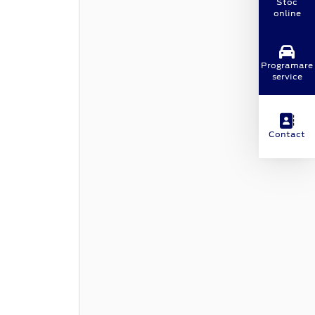
Stoc
online
Programare
service
Contact