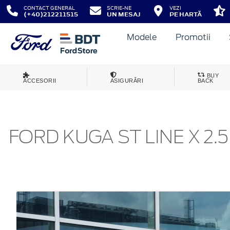
CONTACT GENERAL
SCRIE-NE
VEZI
(+40)212211515
UN MESAJ
PE HARTĂ
Modele
Promotii
BUY
ACCESORII
ASIGURĂRI
BACK
FORD KUGA ST LINE X 2.