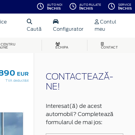
AUTO NOI
AUTO RULATE
SERVICE
ÎNCHIS
ÎNCHIS
ÎNCHIS
ice
Contul
Caută
Configurator
meu
CENTRU
AUNE
ECHIPA
CONTACT
.890
EUR
CONTACTEAZĂ-
TVA deductibil
NE!
Interesat(ă) de acest
automobil? Completează
formularul de mai jos: