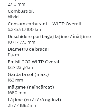
2710 mm
Combustibil
hibrid
Consum carburant – WLTP Overall
5,3-5,4 L/100 km
Deschidere portbagaj lățime / înălțime
1071 / 773 mm
Diametru de bracaj
11,4 m
Emisii CO2 WLTP Overall
122-123 g/km
Garda la sol (max.)
163 mm
Înălțime (neîncărcat)
1680 mm
Lățime (cu / fără oglinzi)
2177 / 1882 mm