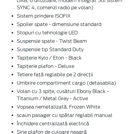
DAB, 6 difuzoare, modem integrat 5G, sistem
SYNC 4, comenzi radio pe volan)
Sistem prindere ISOFIX
Spoiler spate - dimensiune standard
Stopuri cu tehnologie LED
Suspensie spate - Twist Beam
Suspensie tip Standard Duty
Tapițerie Kylo / Eton - Black
Tapițerie plafon - Deluxe
Tetiere față reglabile pe 2 direcții
Umbrire compartiment cargo (detasabila)
Volan cu 3 spițe, cusături Ebony Black -
Titanium / Metal Grey - Active
Vopsea nemetalizată, Frozen White
scaun pasager cu spătar reglabil manual
Închidere centralizată electrică
Șine plafon de culoare neagră