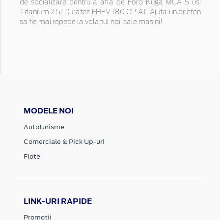
de socializare pentru a afla de Ford Kuga MCA 5 usi
Titanium 2.5l Duratec FHEV 180 CP AT. Ajuta un prieten
sa fie mai repede la volanul noii sale masini!
MODELE NOI
Autoturisme
Comerciale & Pick Up-uri
Flote
LINK-URI RAPIDE
Promotii