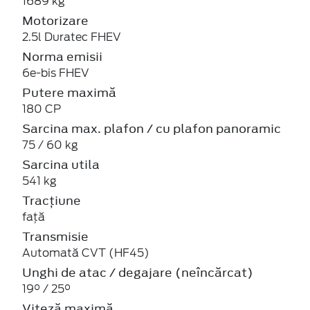
1689 kg
Motorizare
2.5l Duratec FHEV
Norma emisii
6e-bis FHEV
Putere maximă
180 CP
Sarcina max. plafon / cu plafon panoramic
75 / 60 kg
Sarcina utila
541 kg
Tracțiune
față
Transmisie
Automată CVT (HF45)
Unghi de atac / degajare (neîncărcat)
19° / 25°
Viteză maximă