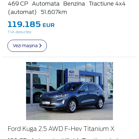
469 CP
Automata
Benzina
Tractiune 4x4
(automat)
51.607km
119.185
EUR
TVA deductibil
Vezi mașina
Ford Kuga 2.5 AWD F-Hev Titanium X