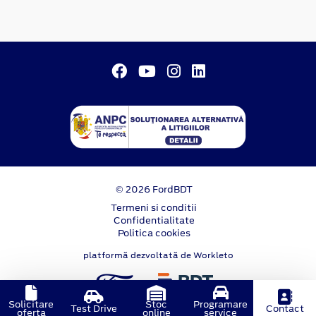
© 2026 FordBDT
Termeni si conditii
Confidentialitate
Politica cookies
platformă dezvoltată de Workleto
Solicitare
Stoc
Programare
Test Drive
Contact
oferta
online
service