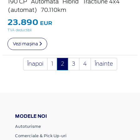
190 CP
Automata
Hibrid
Tractiune 4x4
(automat)
70.110km
23.890
EUR
TVA deductibil
Vezi mașina
Înapoi
1
2
3
4
Înainte
MODELE NOI
Autoturisme
Comerciale & Pick Up-uri