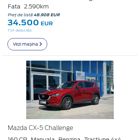
Fata
2.590km
Preț de listă
48.908 EUR
34.500
EUR
TVA deductibil
Vezi mașina
Mazda CX-5 Challenge
160 CP
Manuala
Benzina
Tractiune 4x4