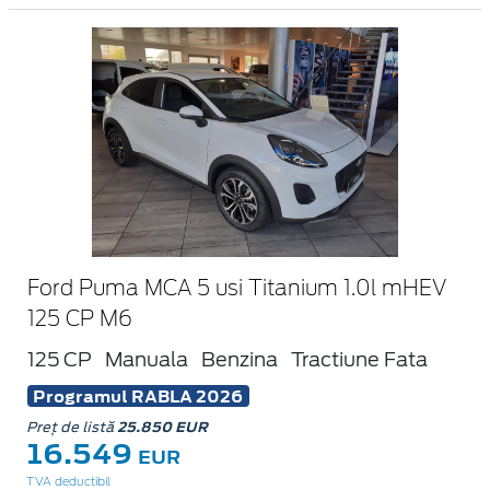
Ford Puma MCA 5 usi Titanium 1.0l mHEV
125 CP M6
125 CP
Manuala
Benzina
Tractiune Fata
Programul RABLA 2026
Preț de listă
25.850 EUR
16.549
EUR
TVA deductibil