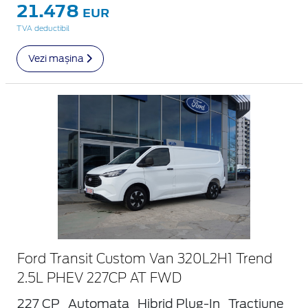
21.478
EUR
TVA deductibil
Vezi mașina
Ford Transit Custom Van 320L2H1 Trend
2.5L PHEV 227CP AT FWD
227 CP
Automata
Hibrid Plug-In
Tractiune