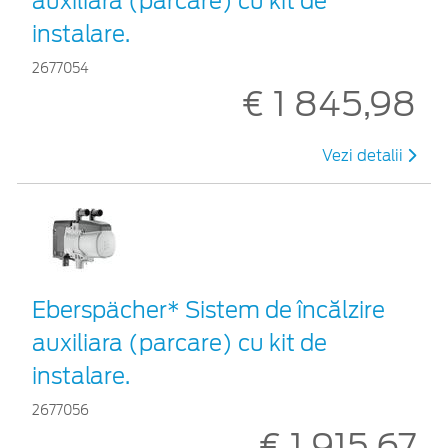
auxiliara (parcare) cu kit de
instalare.
2677054
€ 1 845,98
Vezi detalii
Eberspächer* Sistem de încălzire
auxiliara (parcare) cu kit de
instalare.
2677056
€ 1 915,67