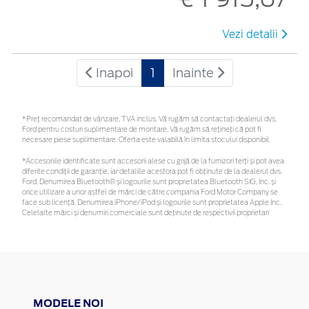
Vezi detalii
Inapoi
1
Inainte
*Preţ recomandat de vânzare, TVA inclus. Vă rugăm să contactaţi dealerul dvs.
Ford pentru costuri suplimentare de montare. Vă rugăm să rețineți că pot fi
necesare piese suplimentare. Oferta este valabilă în limita stocului disponibil.
*Accesoriile identificate sunt accesorii alese cu grijă de la furnizori terți și pot avea
diferite condiții de garanție, iar detaliile acestora pot fi obținute de la dealerul dvs.
Ford. Denumirea Bluetooth® și logourile sunt proprietatea Bluetooth SIG, Inc. și
orice utilizare a unor astfel de mărci de către compania Ford Motor Company se
face sub licență. Denumirea iPhone/iPod și logourile sunt proprietatea Apple Inc.
Celelalte mărci și denumiri comerciale sunt deținute de respectivii proprietari
MODELE NOI