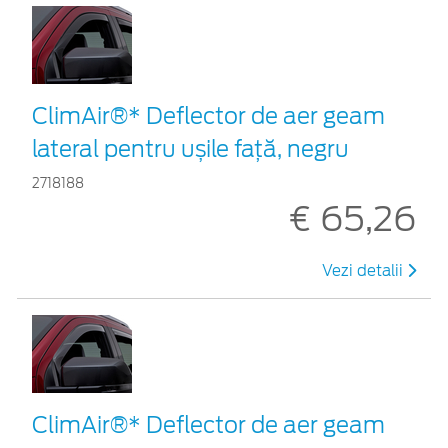
ClimAir®* Deflector de aer geam
lateral pentru ușile față, negru
2718188
€ 65,26
Vezi detalii
ClimAir®* Deflector de aer geam