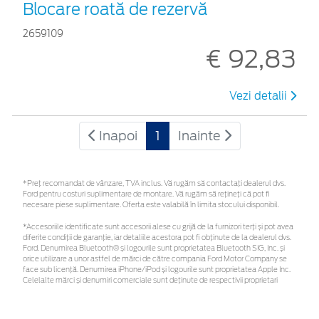
Blocare roată de rezervă
2659109
€ 92,83
Vezi detalii
Inapoi
1
Inainte
*Preţ recomandat de vânzare, TVA inclus. Vă rugăm să contactaţi dealerul dvs.
Ford pentru costuri suplimentare de montare. Vă rugăm să rețineți că pot fi
necesare piese suplimentare. Oferta este valabilă în limita stocului disponibil.
*Accesoriile identificate sunt accesorii alese cu grijă de la furnizori terți și pot avea
diferite condiții de garanție, iar detaliile acestora pot fi obținute de la dealerul dvs.
Ford. Denumirea Bluetooth® și logourile sunt proprietatea Bluetooth SIG, Inc. și
orice utilizare a unor astfel de mărci de către compania Ford Motor Company se
face sub licență. Denumirea iPhone/iPod și logourile sunt proprietatea Apple Inc.
Celelalte mărci și denumiri comerciale sunt deținute de respectivii proprietari