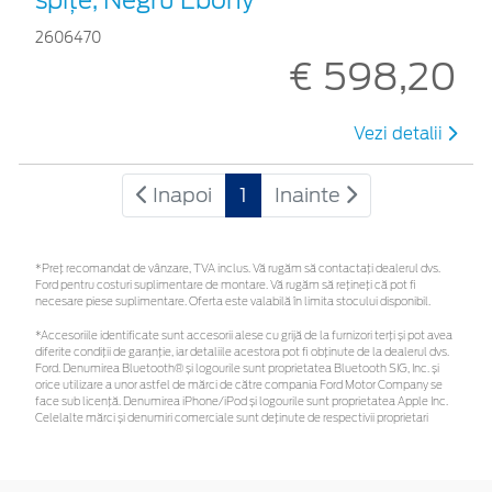
2606470
€ 598,20
Vezi detalii
Inapoi
1
Inainte
*Preţ recomandat de vânzare, TVA inclus. Vă rugăm să contactaţi dealerul dvs.
Ford pentru costuri suplimentare de montare. Vă rugăm să rețineți că pot fi
necesare piese suplimentare. Oferta este valabilă în limita stocului disponibil.
*Accesoriile identificate sunt accesorii alese cu grijă de la furnizori terți și pot avea
diferite condiții de garanție, iar detaliile acestora pot fi obținute de la dealerul dvs.
Ford. Denumirea Bluetooth® și logourile sunt proprietatea Bluetooth SIG, Inc. și
orice utilizare a unor astfel de mărci de către compania Ford Motor Company se
face sub licență. Denumirea iPhone/iPod și logourile sunt proprietatea Apple Inc.
Celelalte mărci și denumiri comerciale sunt deținute de respectivii proprietari