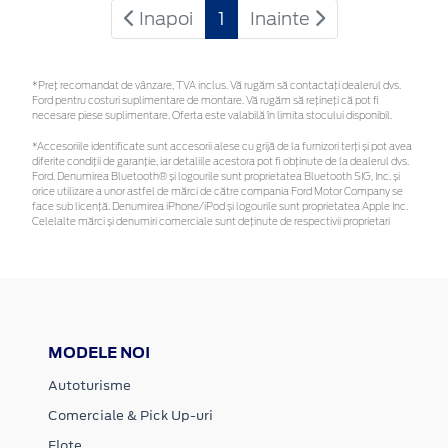
Inapoi
1
Inainte
*Preţ recomandat de vânzare, TVA inclus. Vă rugăm să contactaţi dealerul dvs.
Ford pentru costuri suplimentare de montare. Vă rugăm să rețineți că pot fi
necesare piese suplimentare. Oferta este valabilă în limita stocului disponibil.
*Accesoriile identificate sunt accesorii alese cu grijă de la furnizori terți și pot avea
diferite condiții de garanție, iar detaliile acestora pot fi obținute de la dealerul dvs.
Ford. Denumirea Bluetooth® și logourile sunt proprietatea Bluetooth SIG, Inc. și
orice utilizare a unor astfel de mărci de către compania Ford Motor Company se
face sub licență. Denumirea iPhone/iPod și logourile sunt proprietatea Apple Inc.
Celelalte mărci și denumiri comerciale sunt deținute de respectivii proprietari
MODELE NOI
Autoturisme
Comerciale & Pick Up-uri
Flote