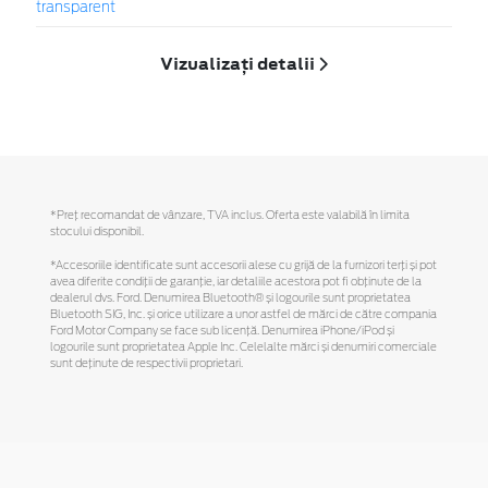
transparent
Vizualizați detalii
*Preţ recomandat de vânzare, TVA inclus. Oferta este valabilă în limita
stocului disponibil.
*Accesoriile identificate sunt accesorii alese cu grijă de la furnizori terți și pot
avea diferite condiții de garanție, iar detaliile acestora pot fi obținute de la
dealerul dvs. Ford. Denumirea Bluetooth® și logourile sunt proprietatea
Bluetooth SIG, Inc. și orice utilizare a unor astfel de mărci de către compania
Ford Motor Company se face sub licență. Denumirea iPhone/iPod și
logourile sunt proprietatea Apple Inc. Celelalte mărci și denumiri comerciale
sunt deținute de respectivii proprietari.