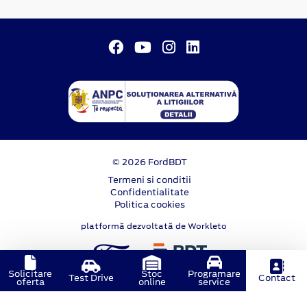
© 2026 FordBDT
Termeni si conditii
Confidentialitate
Politica cookies
platformă dezvoltată de Workleto
Solicitare
Stoc
Programare
Test Drive
Contact
oferta
online
service