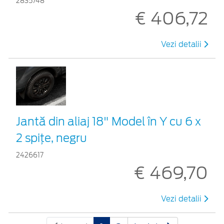
2835748
€ 406,72
Vezi detalii
Jantă din aliaj 18" Model în Y cu 6 x
2 spițe, negru
2426617
€ 469,70
Vezi detalii