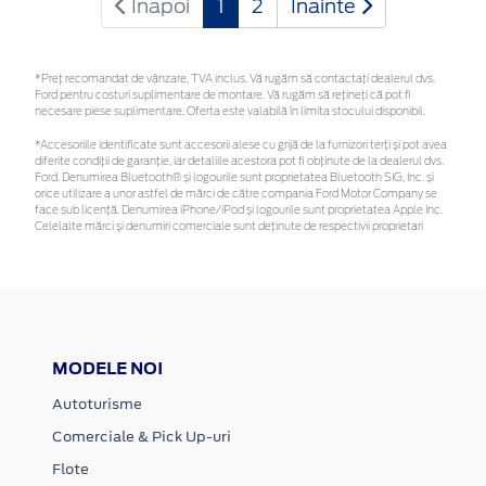
Inapoi
1
2
Inainte
*Preţ recomandat de vânzare, TVA inclus. Vă rugăm să contactaţi dealerul dvs.
Ford pentru costuri suplimentare de montare. Vă rugăm să rețineți că pot fi
necesare piese suplimentare. Oferta este valabilă în limita stocului disponibil.
*Accesoriile identificate sunt accesorii alese cu grijă de la furnizori terți și pot avea
diferite condiții de garanție, iar detaliile acestora pot fi obținute de la dealerul dvs.
Ford. Denumirea Bluetooth® și logourile sunt proprietatea Bluetooth SIG, Inc. și
orice utilizare a unor astfel de mărci de către compania Ford Motor Company se
face sub licență. Denumirea iPhone/iPod și logourile sunt proprietatea Apple Inc.
Celelalte mărci și denumiri comerciale sunt deținute de respectivii proprietari
MODELE NOI
Autoturisme
Comerciale & Pick Up-uri
Flote