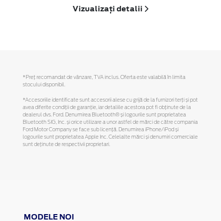
Vizualizați detalii
*Preţ recomandat de vânzare, TVA inclus. Oferta este valabilă în limita
stocului disponibil.
*Accesoriile identificate sunt accesorii alese cu grijă de la furnizori terți și pot
avea diferite condiții de garanție, iar detaliile acestora pot fi obținute de la
dealerul dvs. Ford. Denumirea Bluetooth® și logourile sunt proprietatea
Bluetooth SIG, Inc. și orice utilizare a unor astfel de mărci de către compania
Ford Motor Company se face sub licență. Denumirea iPhone/iPod și
logourile sunt proprietatea Apple Inc. Celelalte mărci și denumiri comerciale
sunt deținute de respectivii proprietari.
MODELE NOI