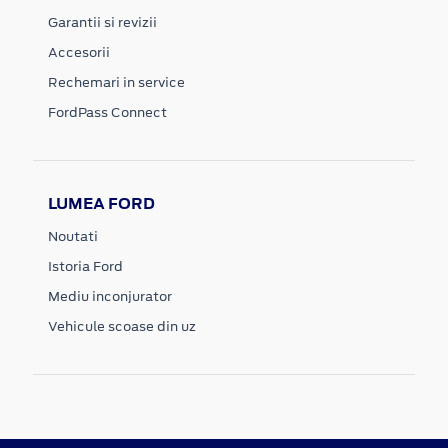
Garantii si revizii
Accesorii
Rechemari in service
FordPass Connect
LUMEA FORD
Noutati
Istoria Ford
Mediu inconjurator
Vehicule scoase din uz