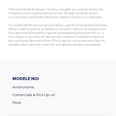
*Preţ recomandat de vânzare, TVA inclus. Vă rugăm să contactaţi dealerul dvs.
Ford pentru costuri suplimentare de montare. Vă rugăm să rețineți că pot fi
necesare piese suplimentare. Oferta este valabilă în limita stocului disponibil.
*Accesoriile identificate sunt accesorii alese cu grijă de la furnizori terți și pot avea
diferite condiții de garanție, iar detaliile acestora pot fi obținute de la dealerul dvs.
Ford. Denumirea Bluetooth® și logourile sunt proprietatea Bluetooth SIG, Inc. și
orice utilizare a unor astfel de mărci de către compania Ford Motor Company se
face sub licență. Denumirea iPhone/iPod și logourile sunt proprietatea Apple Inc.
Celelalte mărci și denumiri comerciale sunt deținute de respectivii proprietari
MODELE NOI
Autoturisme
Comerciale & Pick Up-uri
Flote