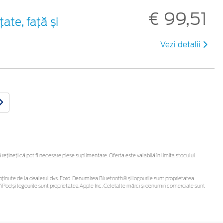
€ 99,51
ate, față și
Vezi detalii
țineți că pot fi necesare piese suplimentare. Oferta este valabilă în limita stocului
 fi obținute de la dealerul dvs. Ford. Denumirea Bluetooth® și logourile sunt proprietatea
Pod și logourile sunt proprietatea Apple Inc. Celelalte mărci și denumiri comerciale sunt