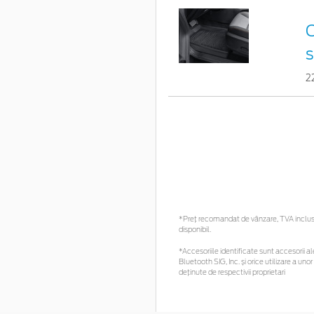
C
s
2
*Preţ recomandat de vânzare, TVA inclus. 
disponibil.
*Accesoriile identificate sunt accesorii ale
Bluetooth SIG, Inc. și orice utilizare a 
deținute de respectivii proprietari