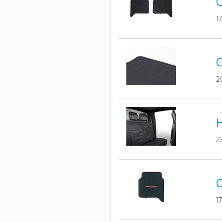
C
1
C
2
H
2
C
1