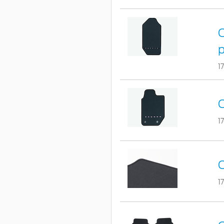
C
p
1
C
1
C
1