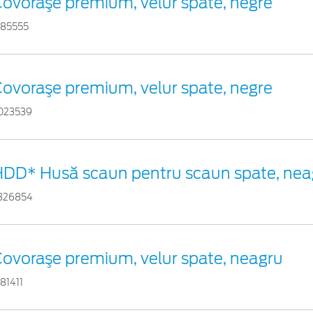
ovoraşe premium, velur spate, negre
785555
ovoraşe premium, velur spate, negre
023539
DD* Husă scaun pentru scaun spate, nea
326854
ovoraşe premium, velur spate, neagru
781411