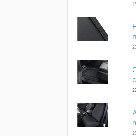
1
H
2
C
c
2
A
m
2