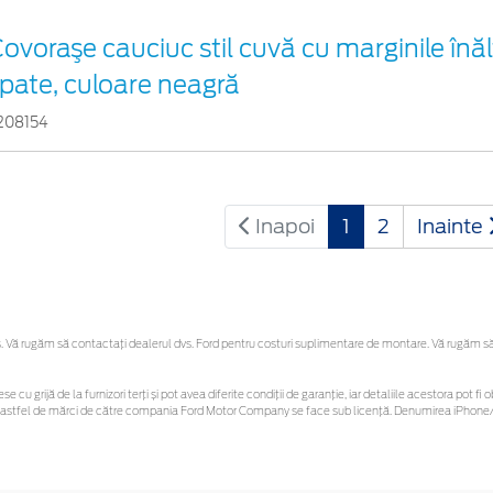
ovoraşe cauciuc stil cuvă cu marginile înălț
pate, culoare neagră
208154
Inapoi
1
2
Inainte
Vă rugăm să contactaţi dealerul dvs. Ford pentru costuri suplimentare de montare. Vă rugăm să re
se cu grijă de la furnizori terți și pot avea diferite condiții de garanție, iar detaliile acestora pot
unor astfel de mărci de către compania Ford Motor Company se face sub licență. Denumirea iPhone/i