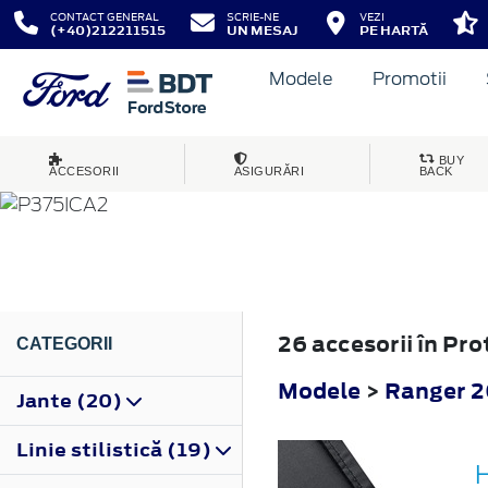
CONTACT GENERAL
SCRIE-NE
VEZI
(+40)212211515
UN MESAJ
PE HARTĂ
Modele
Promotii
RANGER
BUY
ACCESORII
ASIGURĂRI
BACK
2019
26 accesorii în Pr
CATEGORII
Modele
>
Ranger 
Jante (20)
Linie stilistică (19)
H