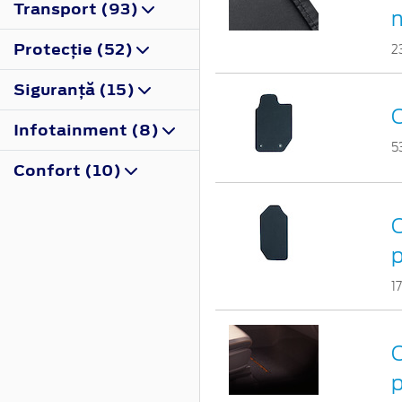
Transport (93)
Protecţie (52)
2
Siguranţă (15)
C
Infotainment (8)
5
Confort (10)
C
p
1
C
p