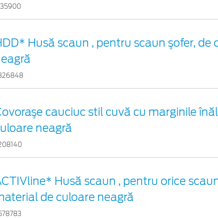
735900
DD* Husă scaun , pentru scaun şofer, de 
neagră
326848
ovoraşe cauciuc stil cuvă cu marginile înălț
uloare neagră
208140
CTIVline* Husă scaun , pentru orice scaun
aterial de culoare neagră
578783