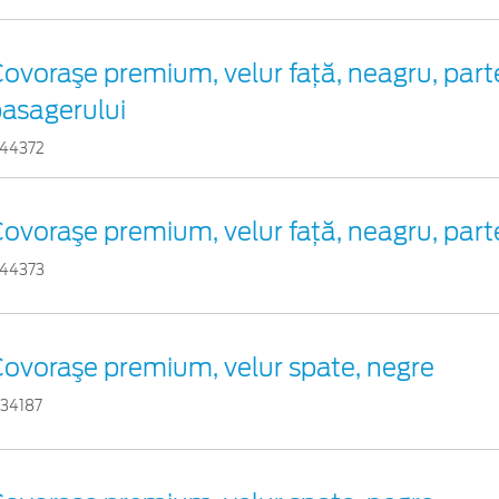
ovoraşe premium, velur faţă, neagru, par
asagerului
744372
ovoraşe premium, velur faţă, neagru, part
744373
ovoraşe premium, velur spate, negre
734187