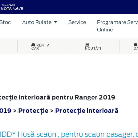
RECENZII
NOTA 4.6/5
Stoc
Auto Rulate
Service
Programare Serv
Online
RENT A
CAR
NOUTĂȚI
D
otecţie interioară pentru Ranger 2019
2019
>
Protecţie
>
Protecţie interioară
DD* Husă scaun , pentru scaun pasager, 