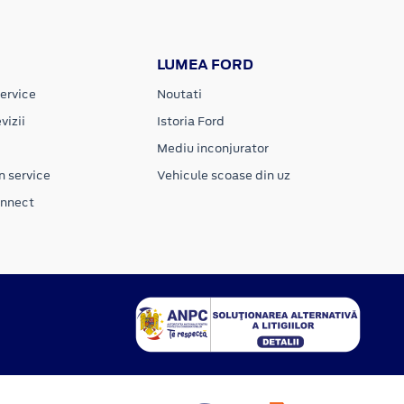
LUMEA FORD
ervice
Noutati
vizii
Istoria Ford
Mediu inconjurator
n service
Vehicule scoase din uz
onnect