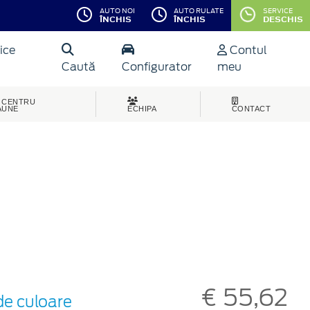
AUTO NOI
AUTO RULATE
SERVICE
ÎNCHIS
ÎNCHIS
DESCHIS
ice
Contul
Caută
Configurator
meu
CENTRU
AUNE
ECHIPA
CONTACT
€ 55,62
de culoare