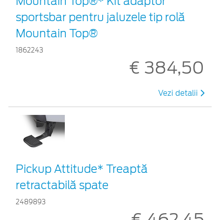
Mountain Top®* Kit adaptor
sportsbar pentru jaluzele tip rolă
Mountain Top®
1862243
€ 384,50
Vezi detalii
Pickup Attitude* Treaptă
retractabilă spate
2489893
€ 462,45