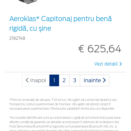
Aeroklas* Capitonaj pentru benă
rigidă, cu şine
2192748
€ 625,64
Vezi detalii
Inapoi
1
2
3
Inainte
*Preţ recomandat de vânzare, TVA inclus. Vă rugăm să contactaţi dealerul dvs.
Ford pentru costuri suplimentare de montare. Vă rugăm să rețineți că pot fi
necesare piese suplimentare. Oferta este valabilă în limita stocului disponibil.
*Accesoriile identificate sunt accesorii alese cu grijă de la furnizori terți și pot avea
diferite condiții de garanție, iar detaliile acestora pot fi obținute de la dealerul dvs.
Ford. Denumirea Bluetooth® și logourile sunt proprietatea Bluetooth SIG, Inc. și
orice utilizare a unor astfel de mărci de către compania Ford Motor Company se