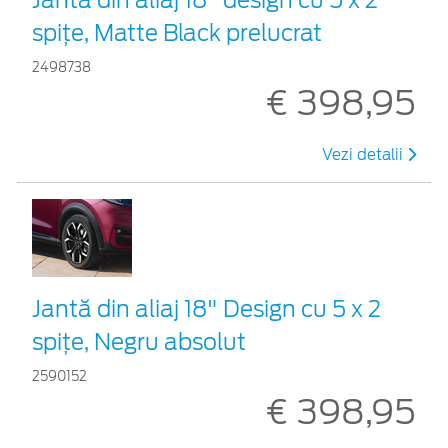
spițe, Matte Black prelucrat
2498738
€ 398,95
Vezi detalii
Jantă din aliaj 18" Design cu 5 x 2
spițe, Negru absolut
2590152
€ 398,95