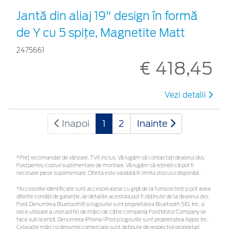
Jantă din aliaj 19" design în formă
de Y cu 5 spiţe, Magnetite Matt
2475661
€ 418,45
Vezi detalii
Inapoi
1
2
Inainte
*Preţ recomandat de vânzare, TVA inclus. Vă rugăm să contactaţi dealerul dvs.
Ford pentru costuri suplimentare de montare. Vă rugăm să rețineți că pot fi
necesare piese suplimentare. Oferta este valabilă în limita stocului disponibil.
*Accesoriile identificate sunt accesorii alese cu grijă de la furnizori terți și pot avea
diferite condiții de garanție, iar detaliile acestora pot fi obținute de la dealerul dvs.
Ford. Denumirea Bluetooth® și logourile sunt proprietatea Bluetooth SIG, Inc. și
orice utilizare a unor astfel de mărci de către compania Ford Motor Company se
face sub licență. Denumirea iPhone/iPod și logourile sunt proprietatea Apple Inc.
Celelalte mărci și denumiri comerciale sunt deținute de respectivii proprietari