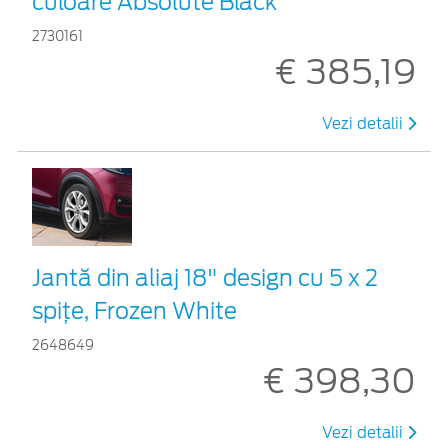
culoare Absolute Black
2730161
€ 385,19
Vezi detalii
Jantă din aliaj 18" design cu 5 x 2
spițe, Frozen White
2648649
€ 398,30
Vezi detalii