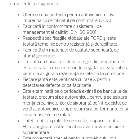
cu accentul pe siguranță:
Oferă soluția perfectă pentru autovehiculul dvs.,
împreună cu certificatul de confirmare (COC).
Fabricată în conformitate cu sistemul de
management al calității DIN ISO 9001
Respectă specificațiile globale ale FORD și este
testată temeinic pentru rezistență și durabilitate.
Fabricată din materiale de calitate superioară, de
ultimă generație.
Prezintă un finisaj rezistent la frigul din timpul iernii și
este testată la expunerea îndelungată la ceață salină,
pentru a asigura o rezistență excelentă la coroziune.
Fiecare jantă este verificată cu raze X pentru
detectarea defectelor de fabricație.
Este examinată pe o perioadă extinsă pe bancurile de
testare, precum și pe autovehicul, pentru a se asigura
menținerea nivelurilor de siguranță pe întreg ciclul de
viață al autovehiculului, precum și a performanțelor și
caracteristicilor de rulare.
Puteți reutiliza piulițele de roată și capacul central
FORD originale, astfel încât nu aveți nevoie de piese
suplimentare.
Este proiectată special pentru autovehiculul dvs.