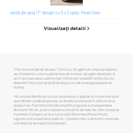
Jantă din aliaj 17" design cu 5 x 2 spiţe, Pearl Grey
Vizualizați detalii
*Preţ recomandat de vânzare, TVA inclus. Vă rugăm să contactaţi dealerul
dvs. Ford pentru costuri suplimentare de montare. Vă rugăm să reţineţi că
pot fi necesare piese suplimentare. Oferta este valabilă în limita stocului
disponibil. Preţul este pe jantă din aliaj şi exclude anvelopa şi piesele de
montaj.
*Accesoriile identificate sunt accesorii alese cu grijă de la furnizori terți și pot
avea diferite condiții de garanție, iar detaliile acestora pot fi obținute de la
dealerul dvs. Ford. Denumirea Bluetooth® și logourile sunt proprietatea
Bluetooth SIG, Inc. și orice utilizare a unor astfel de mărci de către compania
Ford Motor Company se face sub licență. Denumirea iPhone/iPod și
logourile sunt proprietatea Apple Inc. Celelalte mărci și denumiri comerciale
sunt deținute de respectivii proprietari.