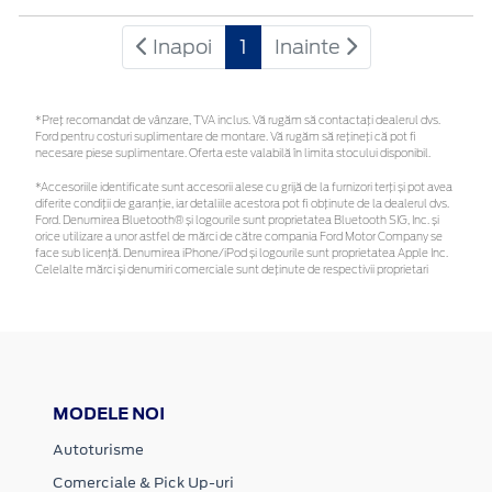
Inapoi
1
Inainte
*Preţ recomandat de vânzare, TVA inclus. Vă rugăm să contactaţi dealerul dvs.
Ford pentru costuri suplimentare de montare. Vă rugăm să rețineți că pot fi
necesare piese suplimentare. Oferta este valabilă în limita stocului disponibil.
*Accesoriile identificate sunt accesorii alese cu grijă de la furnizori terți și pot avea
diferite condiții de garanție, iar detaliile acestora pot fi obținute de la dealerul dvs.
Ford. Denumirea Bluetooth® și logourile sunt proprietatea Bluetooth SIG, Inc. și
orice utilizare a unor astfel de mărci de către compania Ford Motor Company se
face sub licență. Denumirea iPhone/iPod și logourile sunt proprietatea Apple Inc.
Celelalte mărci și denumiri comerciale sunt deținute de respectivii proprietari
MODELE NOI
Autoturisme
Comerciale & Pick Up-uri