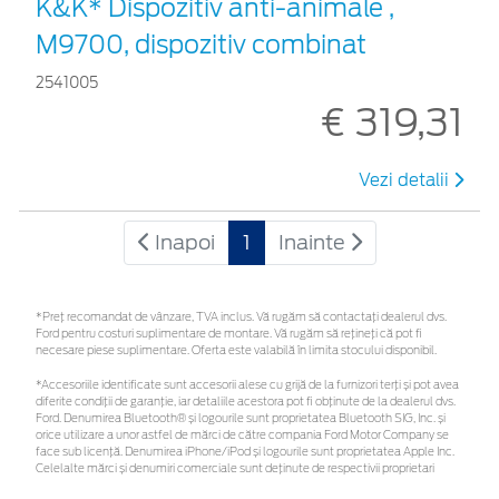
K&K* Dispozitiv anti-animale ,
M9700, dispozitiv combinat
2541005
€ 319,31
Vezi detalii
Inapoi
1
Inainte
*Preţ recomandat de vânzare, TVA inclus. Vă rugăm să contactaţi dealerul dvs.
Ford pentru costuri suplimentare de montare. Vă rugăm să rețineți că pot fi
necesare piese suplimentare. Oferta este valabilă în limita stocului disponibil.
*Accesoriile identificate sunt accesorii alese cu grijă de la furnizori terți și pot avea
diferite condiții de garanție, iar detaliile acestora pot fi obținute de la dealerul dvs.
Ford. Denumirea Bluetooth® și logourile sunt proprietatea Bluetooth SIG, Inc. și
orice utilizare a unor astfel de mărci de către compania Ford Motor Company se
face sub licență. Denumirea iPhone/iPod și logourile sunt proprietatea Apple Inc.
Celelalte mărci și denumiri comerciale sunt deținute de respectivii proprietari