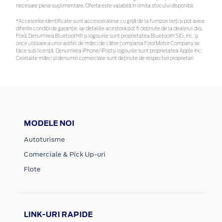
necesare piese suplimentare. Oferta este valabilă în limita stocului disponibil.
*Accesoriile identificate sunt accesorii alese cu grijă de la furnizori terți și pot avea
diferite condiții de garanție, iar detaliile acestora pot fi obținute de la dealerul dvs.
Ford. Denumirea Bluetooth® și logourile sunt proprietatea Bluetooth SIG, Inc. și
orice utilizare a unor astfel de mărci de către compania Ford Motor Company se
face sub licență. Denumirea iPhone/iPod și logourile sunt proprietatea Apple Inc.
Celelalte mărci și denumiri comerciale sunt deținute de respectivii proprietari
MODELE NOI
Autoturisme
Comerciale & Pick Up-uri
Flote
LINK-URI RAPIDE