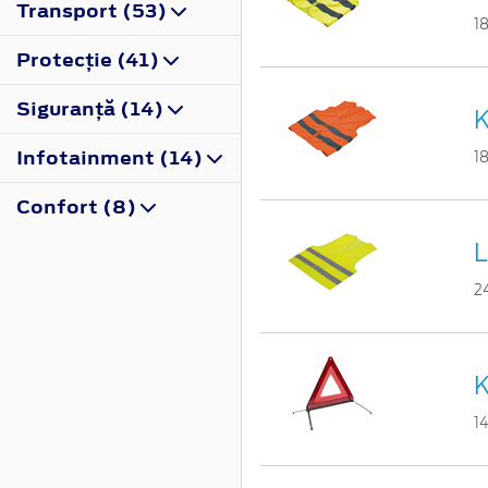
Transport (53)
1
Protecţie (41)
Siguranţă (14)
K
Infotainment (14)
1
Confort (8)
L
2
K
1