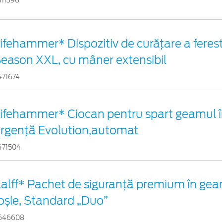
311396
ifehammer* Dispozitiv de curățare a ferestr
eason XXL, cu mâner extensibil
471674
ifehammer* Ciocan pentru spart geamul î
rgenţă Evolution,automat
471504
alff* Pachet de siguranţă premium în gea
oșie, Standard „Duo”
646608