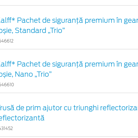
alff* Pachet de siguranţă premium în gea
oșie, Standard „Trio”
646612
alff* Pachet de siguranţă premium în gea
oșie, Nano „Trio”
646610
rusă de prim ajutor cu triunghi reflectoriza
eflectorizantă
431452