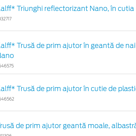
alff* Triunghi reflectorizant Nano, în cutia
332717
alff* Trusă de prim ajutor în geantă de nai
Nano
646575
alff* Trusă de prim ajutor în cutie de plast
646562
rusă de prim ajutor geantă moale, albastr