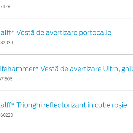
871128
alff* Vestă de avertizare portocalie
882039
ifehammer* Vestă de avertizare Ultra, ga
471506
alff* Triunghi reflectorizant în cutie roșie
460220