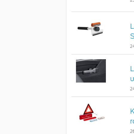
2
L
S
2
L
u
2
K
r
2