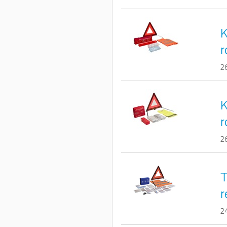
K
r
2
K
r
2
T
r
2