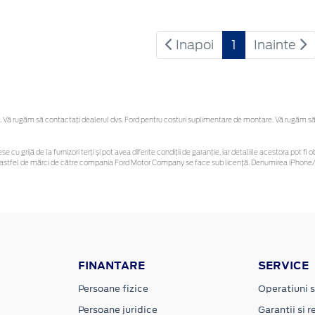
Inapoi
1
Inainte
Vă rugăm să contactaţi dealerul dvs. Ford pentru costuri suplimentare de montare. Vă rugăm să reț
se cu grijă de la furnizori terți și pot avea diferite condiții de garanție, iar detaliile acestora pot
unor astfel de mărci de către compania Ford Motor Company se face sub licență. Denumirea iPhone/i
FINANTARE
SERVICE
Persoane fizice
Operatiuni s
Persoane juridice
Garantii si re