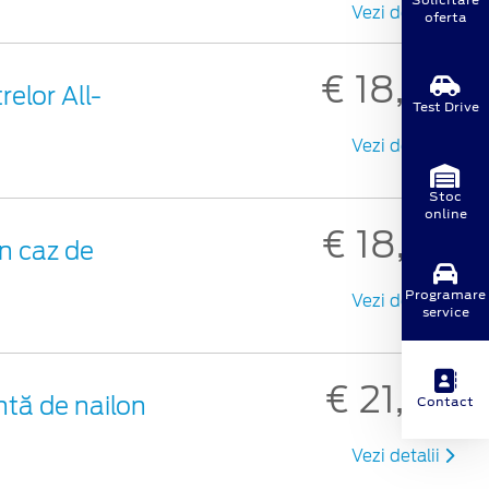
Vezi detalii
oferta
€ 18,30
elor All-
Test Drive
Vezi detalii
Stoc
online
€ 18,98
n caz de
Programare
Vezi detalii
service
€ 21,48
ntă de nailon
Contact
Vezi detalii