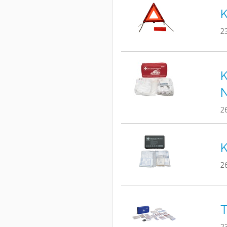
K
2
K
2
K
2
T