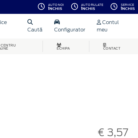
AUTO NOI
AUTO RULATE
SERVICE
ÎNCHIS
ÎNCHIS
ÎNCHIS
ice
Contul
Caută
Configurator
meu
CENTRU
AUNE
ECHIPA
CONTACT
€ 3,57