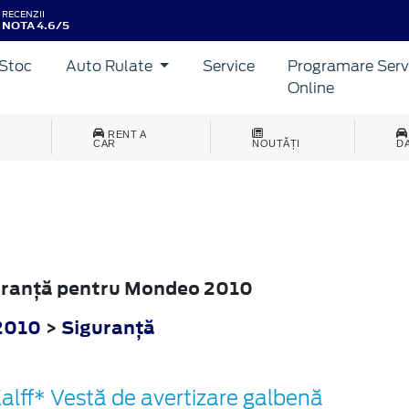
RECENZII
NOTA 4.6/5
Stoc
Auto Rulate
Service
Programare Serv
Online
RENT A
CAR
NOUTĂȚI
D
guranţă pentru Mondeo 2010
2010
>
Siguranţă
alff* Vestă de avertizare galbenă