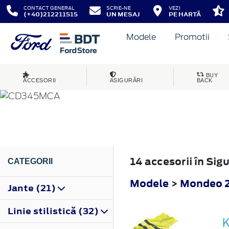
CONTACT GENERAL
SCRIE-NE
VEZI
(+40)212211515
UN MESAJ
PE HARTĂ
Modele
Promotii
MONDEO
BUY
ACCESORII
ASIGURĂRI
BACK
2010
14 accesorii în Si
CATEGORII
Modele
>
Mondeo 
Jante (21)
Linie stilistică (32)
K