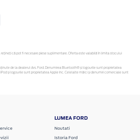
ineți că pot fi necesare piese suplimentare. Oferta este valabilă în limita stocului
 fi obținute de la dealerul dvs. Ford. Denumirea Bluetooth® și logourile sunt proprietatea
Pod și logourile sunt proprietatea Apple Inc. Celelalte mărci și denumiri comerciale sunt
LUMEA FORD
ervice
Noutati
vizii
Istoria Ford