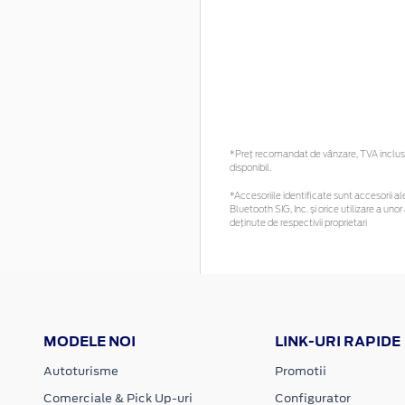
*Preţ recomandat de vânzare, TVA inclus. 
disponibil.
*Accesoriile identificate sunt accesorii ale
Bluetooth SIG, Inc. și orice utilizare a 
deținute de respectivii proprietari
MODELE NOI
LINK-URI RAPIDE
Autoturisme
Promotii
Comerciale & Pick Up-uri
Configurator