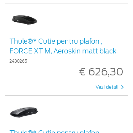
Thule®* Cutie pentru plafon ,
FORCE XT M, Aeroskin matt black
2430265
€ 626,30
Vezi detalii
Thule®* Cutie pentru plafon ,