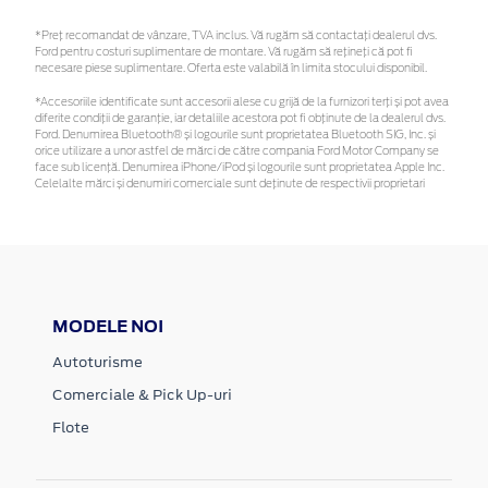
*Preţ recomandat de vânzare, TVA inclus. Vă rugăm să contactaţi dealerul dvs.
Ford pentru costuri suplimentare de montare. Vă rugăm să rețineți că pot fi
necesare piese suplimentare. Oferta este valabilă în limita stocului disponibil.
*Accesoriile identificate sunt accesorii alese cu grijă de la furnizori terți și pot avea
diferite condiții de garanție, iar detaliile acestora pot fi obținute de la dealerul dvs.
Ford. Denumirea Bluetooth® și logourile sunt proprietatea Bluetooth SIG, Inc. și
orice utilizare a unor astfel de mărci de către compania Ford Motor Company se
face sub licență. Denumirea iPhone/iPod și logourile sunt proprietatea Apple Inc.
Celelalte mărci și denumiri comerciale sunt deținute de respectivii proprietari
MODELE NOI
Autoturisme
Comerciale & Pick Up-uri
Flote