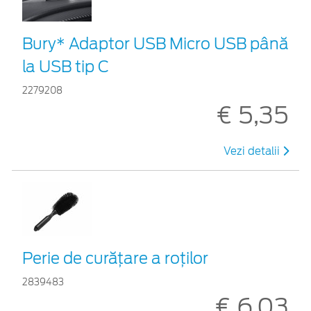
Bury* Adaptor USB Micro USB până
la USB tip C
2279208
€ 5,35
Vezi detalii
Perie de curățare a roților
2839483
€ 6,03