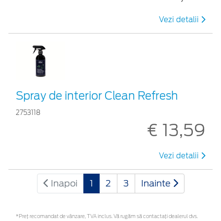
Vezi detalii
Spray de interior Clean Refresh
2753118
€ 13,59
Vezi detalii
Inapoi
1
2
3
Inainte
*Preţ recomandat de vânzare, TVA inclus. Vă rugăm să contactaţi dealerul dvs.