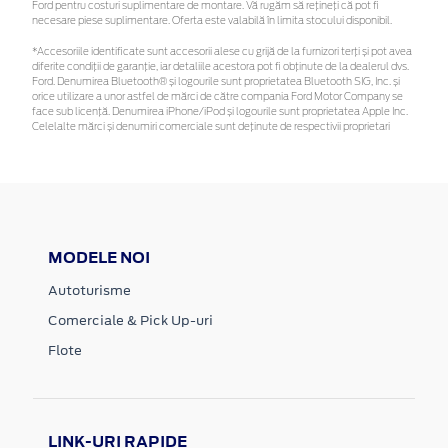
Ford pentru costuri suplimentare de montare. Vă rugăm să rețineți că pot fi
necesare piese suplimentare. Oferta este valabilă în limita stocului disponibil.
*Accesoriile identificate sunt accesorii alese cu grijă de la furnizori terți și pot avea
diferite condiții de garanție, iar detaliile acestora pot fi obținute de la dealerul dvs.
Ford. Denumirea Bluetooth® și logourile sunt proprietatea Bluetooth SIG, Inc. și
orice utilizare a unor astfel de mărci de către compania Ford Motor Company se
face sub licență. Denumirea iPhone/iPod și logourile sunt proprietatea Apple Inc.
Celelalte mărci și denumiri comerciale sunt deținute de respectivii proprietari
MODELE NOI
Autoturisme
Comerciale & Pick Up-uri
Flote
LINK-URI RAPIDE