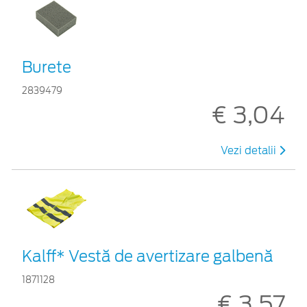
Burete
2839479
€ 3,04
Vezi detalii
Kalff* Vestă de avertizare galbenă
1871128
€ 3,57