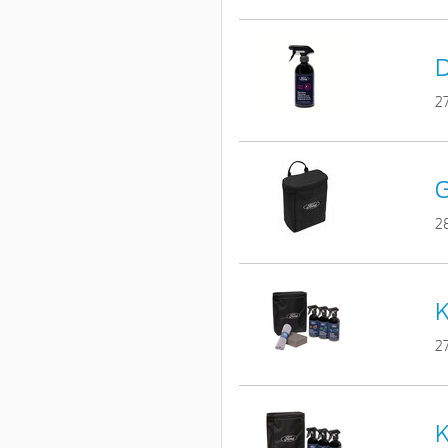
D
2
G
2
K
2
K