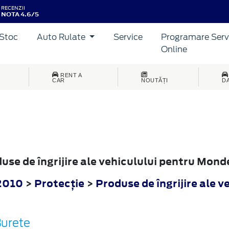
RECENZII
NOTA 4.6/5
Stoc
Auto Rulate
Service
Programare Serv
Online
RENT A
CAR
NOUTĂȚI
D
duse de îngrijire ale vehiculului pentru Mon
2010
>
Protecţie
>
Produse de îngrijire ale v
urete