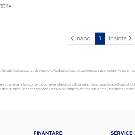
753114
Inapoi
1
Inainte
Vă rugăm să contactaţi dealerul dvs. Ford pentru costuri suplimentare de montare. Vă rugăm să reț
se cu grijă de la furnizori terți și pot avea diferite condiții de garanție, iar detaliile acestora pot
unor astfel de mărci de către compania Ford Motor Company se face sub licență. Denumirea iPhone/i
FINANTARE
SERVICE