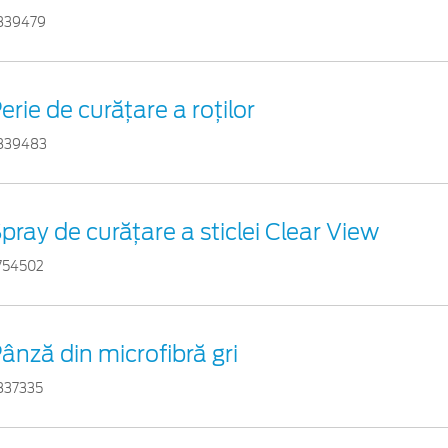
839479
erie de curățare a roților
839483
pray de curățare a sticlei Clear View
754502
ânză din microfibră gri
837335