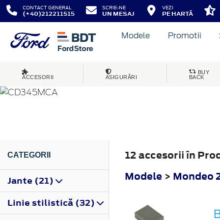
CONTACT GENERAL
SCRIE-NE
VEZI
(+40)212211515
UN MESAJ
PE HARTĂ
Modele
Promotii
MONDEO
BUY
ACCESORII
ASIGURĂRI
BACK
2010
12 accesorii în Pro
CATEGORII
Modele
>
Mondeo 
Jante (21)
Linie stilistică (32)
B