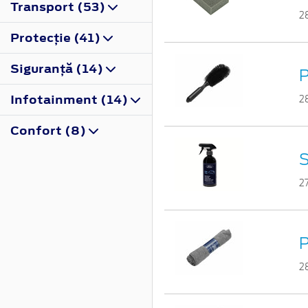
Transport (53)
2
Protecţie (41)
Siguranţă (14)
P
Infotainment (14)
2
Confort (8)
S
2
P
2