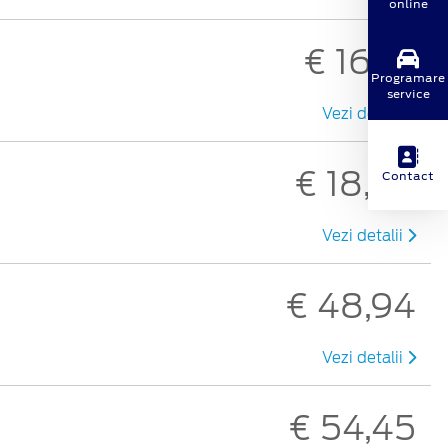
online
€ 16,73
Programare
service
Vezi detalii
€ 18,69
Contact
Vezi detalii
€ 48,94
Vezi detalii
€ 54,45