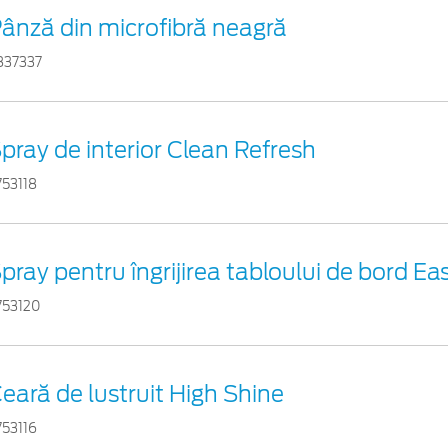
ânză din microfibră neagră
837337
pray de interior Clean Refresh
753118
pray pentru îngrijirea tabloului de bord Ea
753120
eară de lustruit High Shine
753116