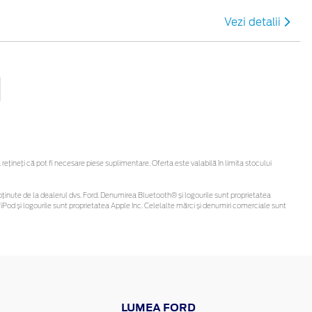
Vezi detalii
ineți că pot fi necesare piese suplimentare. Oferta este valabilă în limita stocului
 fi obținute de la dealerul dvs. Ford. Denumirea Bluetooth® și logourile sunt proprietatea
Pod și logourile sunt proprietatea Apple Inc. Celelalte mărci și denumiri comerciale sunt
LUMEA FORD