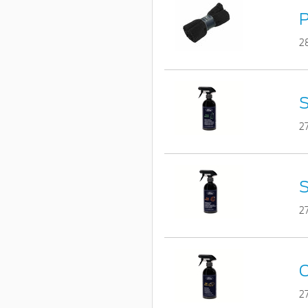
P
2
S
2
S
2
C
2