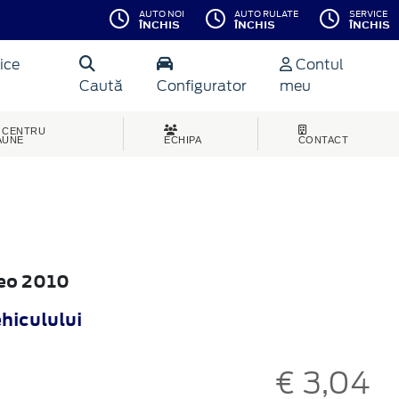
AUTO NOI
AUTO RULATE
SERVICE
ÎNCHIS
ÎNCHIS
ÎNCHIS
ice
Contul
Caută
Configurator
meu
CENTRU
AUNE
ECHIPA
CONTACT
deo 2010
ehiculului
€ 3,04