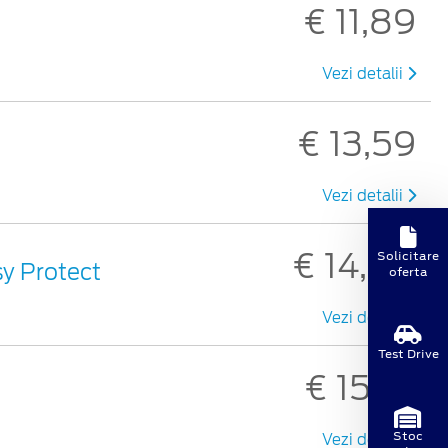
€ 11,89
Vezi detalii
€ 13,59
Vezi detalii
€ 14,80
Solicitare
sy Protect
oferta
Vezi detalii
Test Drive
€ 15,10
Stoc
Vezi detalii