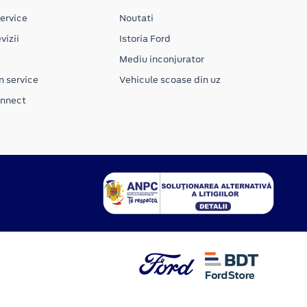
ervice
Noutati
vizii
Istoria Ford
Mediu inconjurator
n service
Vehicule scoase din uz
onnect