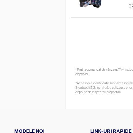
2
*Preţ recomandat de vânzare, TVA inclus. 
disponibil.
*Accesoriile identificate sunt accesorii ale
Bluetooth SIG, Inc. și orice utilizare a 
deținute de respectivii proprietari
MODELE NOI
LINK-URI RAPIDE