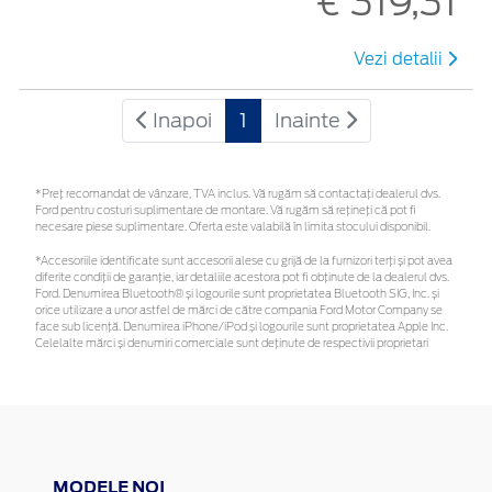
€ 319,31
Vezi detalii
Inapoi
1
Inainte
*Preţ recomandat de vânzare, TVA inclus. Vă rugăm să contactaţi dealerul dvs.
Ford pentru costuri suplimentare de montare. Vă rugăm să rețineți că pot fi
necesare piese suplimentare. Oferta este valabilă în limita stocului disponibil.
*Accesoriile identificate sunt accesorii alese cu grijă de la furnizori terți și pot avea
diferite condiții de garanție, iar detaliile acestora pot fi obținute de la dealerul dvs.
Ford. Denumirea Bluetooth® și logourile sunt proprietatea Bluetooth SIG, Inc. și
orice utilizare a unor astfel de mărci de către compania Ford Motor Company se
face sub licență. Denumirea iPhone/iPod și logourile sunt proprietatea Apple Inc.
Celelalte mărci și denumiri comerciale sunt deținute de respectivii proprietari
MODELE NOI