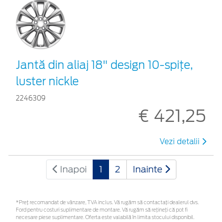
Jantă din aliaj 18" design 10-spiţe,
luster nickle
2246309
€ 421,25
Vezi detalii
Inapoi
1
2
Inainte
*Preţ recomandat de vânzare, TVA inclus. Vă rugăm să contactaţi dealerul dvs.
Ford pentru costuri suplimentare de montare. Vă rugăm să rețineți că pot fi
necesare piese suplimentare. Oferta este valabilă în limita stocului disponibil.