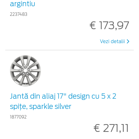
argintiu
2237483
€ 173,97
Vezi detalii
Jantă din aliaj 17" design cu 5 x 2
spiţe, sparkle silver
1877092
€ 271,11