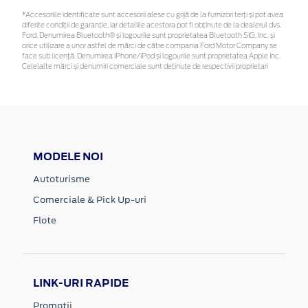
*Accesoriile identificate sunt accesorii alese cu grijă de la furnizori terți și pot avea
diferite condiții de garanție, iar detaliile acestora pot fi obținute de la dealerul dvs.
Ford. Denumirea Bluetooth® și logourile sunt proprietatea Bluetooth SIG, Inc. și
orice utilizare a unor astfel de mărci de către compania Ford Motor Company se
face sub licență. Denumirea iPhone/iPod și logourile sunt proprietatea Apple Inc.
Celelalte mărci și denumiri comerciale sunt deținute de respectivii proprietari
MODELE NOI
Autoturisme
Comerciale & Pick Up-uri
Flote
LINK-URI RAPIDE
Promotii