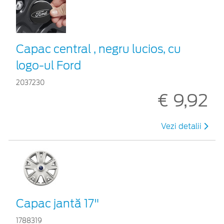
Capac central , negru lucios, cu
logo-ul Ford
2037230
€ 9,92
Vezi detalii
Capac jantă 17"
1788319