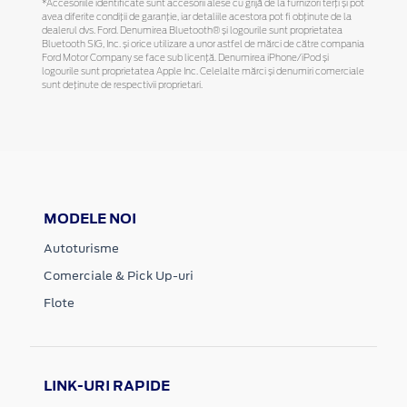
*Accesoriile identificate sunt accesorii alese cu grijă de la furnizori terți și pot
avea diferite condiții de garanție, iar detaliile acestora pot fi obținute de la
dealerul dvs. Ford. Denumirea Bluetooth® și logourile sunt proprietatea
Bluetooth SIG, Inc. și orice utilizare a unor astfel de mărci de către compania
Ford Motor Company se face sub licență. Denumirea iPhone/iPod și
logourile sunt proprietatea Apple Inc. Celelalte mărci și denumiri comerciale
sunt deținute de respectivii proprietari.
MODELE NOI
Autoturisme
Comerciale & Pick Up-uri
Flote
LINK-URI RAPIDE